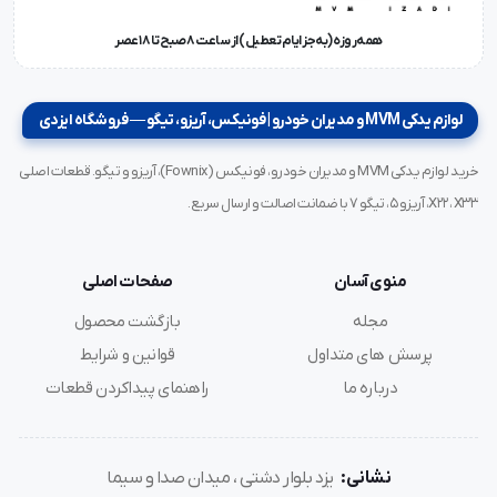
همه‌روزه (به‌جز ایام تعطیل) از ساعت ۸ صبح تا ۱۸ عصر
لوازم یدکی MVM و مدیران خودرو | فونیکس، آریزو، تیگو — فروشگاه ایزدی
خرید لوازم یدکی MVM و مدیران خودرو، فونیکس (Fownix)، آریزو و تیگو. قطعات اصلی
X22، X33، آریزو ۵، تیگو ۷ با ضمانت اصالت و ارسال سریع.
منوی آسان
صفحات اصلی
مجله
بازگشت محصول
پرسش های متداول
قوانین و شرایط
درباره ما
راهنمای پیداکردن قطعات
نشانی:
یزد بلوار دشتی ، میدان صدا و سیما