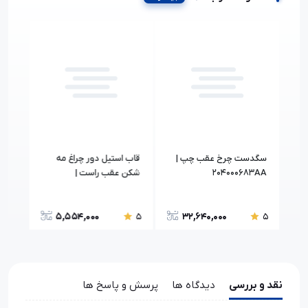
یک
سگدست چرخ عقب چپ |
قاب استیل دور چراغ مه
قاب کنی
204000683AA
شکن عقب راست |
602002309AA
5,554,000
32,640,000
5
5
5
نقد و بررسی
دیدگاه ها
پرسش و پاسخ ها