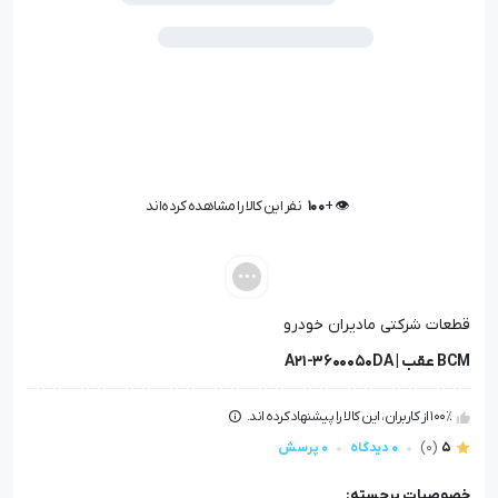
👁️ +
100
نفر این کالا را مشاهده کرده‌اند
👁️ +
100
نفر این کالا را مشاهده کرده‌اند
قطعات شرکتی مادیران خودرو
BCM عقب | A21-3600050DA
100٪ از کاربران، این کالا را پیشنهاد کرده اند.
5
(0)
0 دیدگاه
0 پرسش
خصوصیات برجسته: