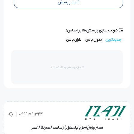
ثبت پرسش
مرتب سازی پرسش ها بر اساس:
جدیدترین
بدون پاسخ
دارای پاسخ
هیچ پرسشی یافت نشد
09991791324
همه‌روزه (به‌جز ایام تعطیل) از ساعت ۸ صبح تا ۱۸ عصر