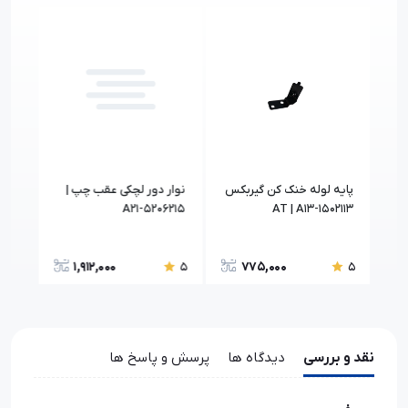
|
پایه لوله خنک کن گیربکس
نوار دور لچکی عقب چپ |
1032
A21-5206215
AT | A13-1502113
1,912,000
775,000
5
5
5
نقد و بررسی
دیدگاه ها
پرسش و پاسخ ها