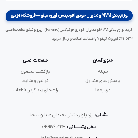
لوازم یدکی MVM و مدیران خودرو | فونیکس، آریزو، تیگو — فروشگاه ایزدی
خرید لوازم یدکی MVM و مدیران خودرو، فونیکس (Fownix)، آریزو و تیگو. قطعات اصلی
X22، X33، آریزو ۵، تیگو ۷ با ضمانت اصالت و ارسال سریع.
منوی آسان
صفحات اصلی
مجله
بازگشت محصول
پرسش های متداول
قوانین و شرایط
درباره ما
راهنمای پیداکردن قطعات
نشانی:
یزد بلوار دشتی ، میدان صدا و سیما
تلفن پشتیبانی:
09991791324