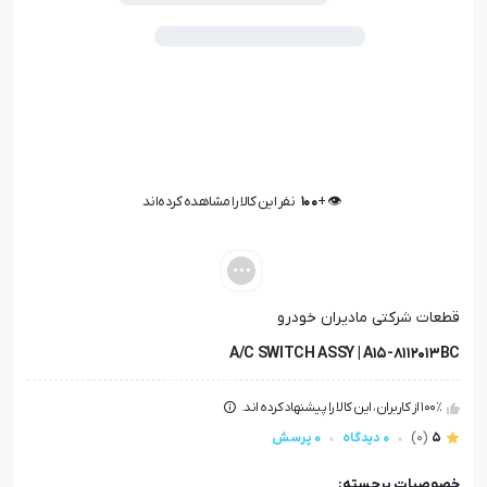
👁️ +
100
نفر این کالا را مشاهده کرده‌اند
👁️ +
100
نفر این کالا را مشاهده کرده‌اند
قطعات شرکتی مادیران خودرو
A/C SWITCH ASSY | A15-8112013BC
100٪ از کاربران، این کالا را پیشنهاد کرده اند.
5
(0)
0 دیدگاه
0 پرسش
خصوصیات برجسته: