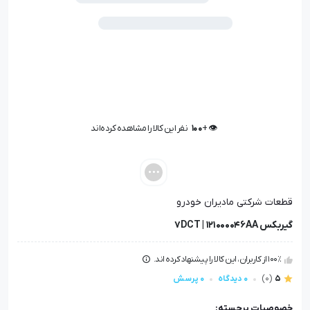
👁️ +
100
نفر این کالا را مشاهده کرده‌اند
👁️ +
100
نفر این کالا را مشاهده کرده‌اند
قطعات شرکتی مادیران خودرو
گیربکس 7DCT | 121000046AA
100٪ از کاربران، این کالا را پیشنهاد کرده اند.
5
(0)
0 دیدگاه
0 پرسش
خصوصیات برجسته: