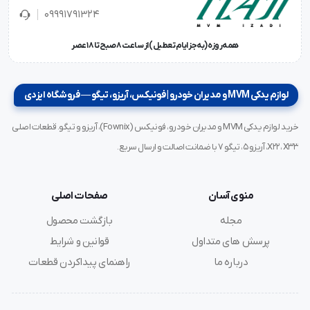
09991791324
همه‌روزه (به‌جز ایام تعطیل) از ساعت ۸ صبح تا ۱۸ عصر
لوازم یدکی MVM و مدیران خودرو | فونیکس، آریزو، تیگو — فروشگاه ایزدی
خرید لوازم یدکی MVM و مدیران خودرو، فونیکس (Fownix)، آریزو و تیگو. قطعات اصلی
X22، X33، آریزو ۵، تیگو ۷ با ضمانت اصالت و ارسال سریع.
منوی آسان
صفحات اصلی
مجله
بازگشت محصول
پرسش های متداول
قوانین و شرایط
درباره ما
راهنمای پیداکردن قطعات