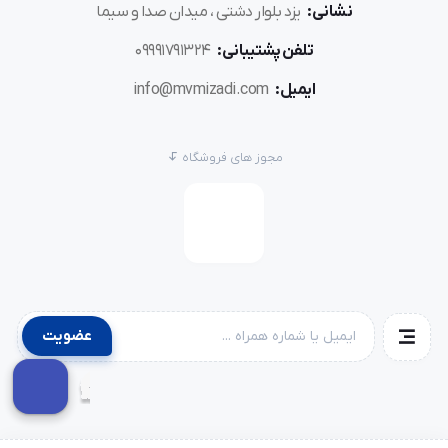
نشانی:
یزد بلوار دشتی ، میدان صدا و سیما
تلفن پشتیبانی:
09991791324
ایمیل:
info@mvmizadi.com
مجوز های فروشگاه
عضویت