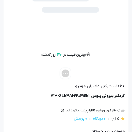
🤩 بهترین قیمت در
30
روز گذشته
📦 تنها
1
عدد در انبار باقی مانده
👁️ +
100
نفر این کالا را مشاهده کرده‌اند
🤩 بهترین قیمت در
30
روز گذشته
قطعات شرکتی مادیران خودرو
گردگیر بیرونی پلوس | A13-XLB3AF2203111B
100٪ از کاربران، این کالا را پیشنهاد کرده اند.
5
(0)
0 دیدگاه
0 پرسش
خصوصیات برجسته: