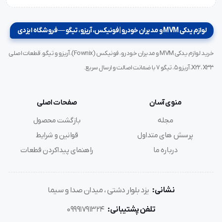
لوازم یدکی MVM و مدیران خودرو | فونیکس، آریزو، تیگو — فروشگاه ایزدی
خرید لوازم یدکی MVM و مدیران خودرو، فونیکس (Fownix)، آریزو و تیگو. قطعات اصلی
X22، X33، آریزو ۵، تیگو ۷ با ضمانت اصالت و ارسال سریع.
منوی آسان
صفحات اصلی
مجله
بازگشت محصول
پرسش های متداول
قوانین و شرایط
درباره ما
راهنمای پیداکردن قطعات
نشانی:
یزد بلوار دشتی ، میدان صدا و سیما
تلفن پشتیبانی:
09991791324