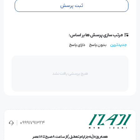
ثبت پرسش
مرتب سازی پرسش ها بر اساس:
جدیدترین
بدون پاسخ
دارای پاسخ
هیچ پرسشی یافت نشد
09991791324
همه‌روزه (به‌جز ایام تعطیل) از ساعت ۸ صبح تا ۱۸ عصر