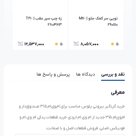
توپی سر کمک جلو | M11-
زه چپ سپر عقب | T21-
9050
2804613
2901110
12,537,000
8,057,000
5
5
5
نقد و بررسی
دیدگاه ها
پرسش و پاسخ ها
معرفی
خرید گردگیر بیرونی پلوس مناسب برای ام‌وی‌ام ۳۱۵ صندوق‌دار و
ام‌وی‌ام ۳۱۵ جدید از ام وی ام ایزدی خرید قطعات یدکی ام وی ام و
فونیکس اصلی. فروش قطعات اصل و با ضمانت.