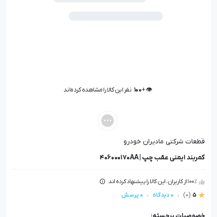
👁️ +
100
نفر این کالا را مشاهده کرده‌اند
👁️ +
100
نفر این کالا را مشاهده کرده‌اند
قطعات شرکتی مادیران خودرو
کمربند ایمنی عقب چپ | 406000170AA
100٪ از کاربران، این کالا را پیشنهاد کرده اند.
5
(0)
0 دیدگاه
0 پرسش
خصوصیات برجسته: