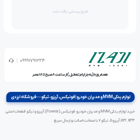
هیچ پرسشی یافت نشد
09991791324
همه‌روزه (به‌جز ایام تعطیل) از ساعت ۸ صبح تا ۱۸ عصر
لوازم یدکی MVM و مدیران خودرو | فونیکس، آریزو، تیگو — فروشگاه ایزدی
خرید لوازم یدکی MVM و مدیران خودرو، فونیکس (Fownix)، آریزو و تیگو. قطعات اصلی
X22، X33، آریزو ۵، تیگو ۷ با ضمانت اصالت و ارسال سریع.