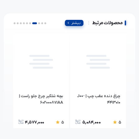
محصولات مرتبط
بیشتر
چراغ دنده عقب چپ | J00-
بچه شلگیر چرخ جلو راست |
شيلن
4413010
602000871AA
بخاري | 1BA
4,577,000
5,084,000
5
5
5