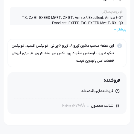
خودروهای سازگار:
TX، Z8 GI، EXEED-M36T، Z6 GT، Arrizo 8 Excellent، Arrizo 6 GT
Excellent، EXEED-T1C، EXEED-M32T، RX، QX
بیشتر
این قطعه مناسب ماشین آریزو ۸ ، آریزو ۶ جی‌تی ، فونیکس اکسید ، فونیکس
تیگو ۸ پرو ، فونیکس تیگو ۸ پرو مکس می باشد ام وی ام ایزدی فروش
قطعات اصل با بهترین قیمت
فروشنده
فروشنده ای یافت نشد
404000474AA
شناسه محصول