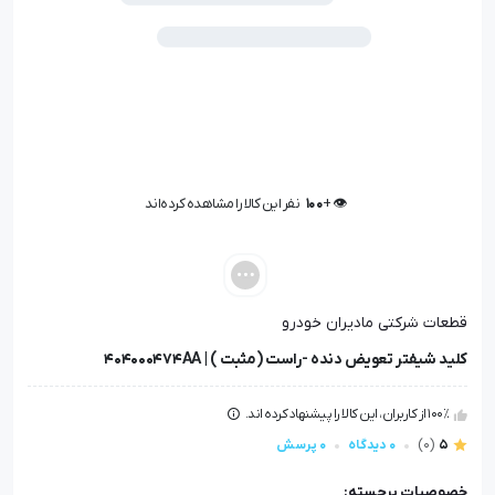
👁️ +
100
نفر این کالا را مشاهده کرده‌اند
👁️ +
100
نفر این کالا را مشاهده کرده‌اند
قطعات شرکتی مادیران خودرو
کلید شیفتر تعویض دنده -راست (مثبت ) | 404000474AA
100٪ از کاربران، این کالا را پیشنهاد کرده اند.
5
(0)
0 دیدگاه
0 پرسش
خصوصیات برجسته: