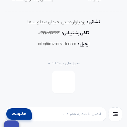
نشانی:
یزد بلوار دشتی ، میدان صدا و سیما
تلفن پشتیبانی:
09991791324
ایمیل:
info@mvmizadi.com
مجوز های فروشگاه
عضویت