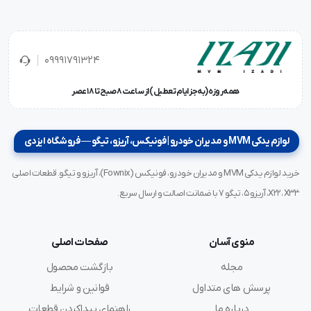
09991791324
همه‌روزه (به‌جز ایام تعطیل) از ساعت ۸ صبح تا ۱۸ عصر
لوازم یدکی MVM و مدیران خودرو | فونیکس، آریزو، تیگو — فروشگاه ایزدی
خرید لوازم یدکی MVM و مدیران خودرو، فونیکس (Fownix)، آریزو و تیگو. قطعات اصلی
X22، X33، آریزو ۵، تیگو ۷ با ضمانت اصالت و ارسال سریع.
منوی آسان
صفحات اصلی
مجله
بازگشت محصول
پرسش های متداول
قوانین و شرایط
درباره ما
راهنمای پیداکردن قطعات