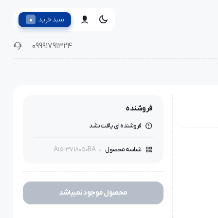
0
سبد خرید
09991791324
فروشنده
فروشنده ای یافت نشد
A15-3718050BA
شناسه محصول
محصول موجود نمیباشد