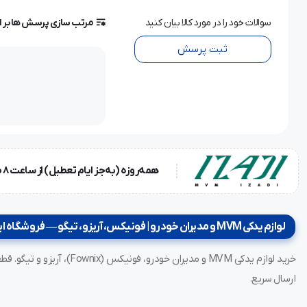
سوالات خود را در مورد کالا بیان کنید
مرتب سازی پرسش ها بر 
ثبت پرسش
همه‌روزه (به‌جز ایام تعطیل) از ساعت ۸ صبح تا ۱۸ عصر
لوازم یدکی MVM و مدیران خودرو | فونیکس، آریزو، تیگو — فروشگاه ایزدی
ارسال سریع.