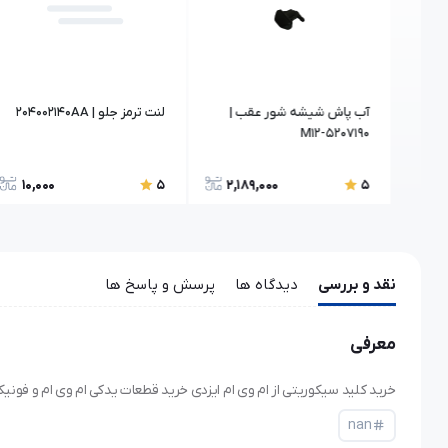
آب پاش شیشه شور عقب |
لنت ترمز جلو | 204002140AA
M12-5207190
10,000
2,189,000
7,
5
5
نقد و بررسی
دیدگاه ها
پرسش و پاسخ ها
معرفی
خرید کلید سیکوریتی از ام وی ام ایزدی خرید قطعات یدکی ام وی ام و فو
nan