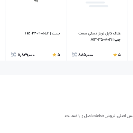
غلاف کابل ترمز دستي سمت
بست | T15-3401105EP
چپ | A13-3508021
5,829,000
885,000
5
5
نیکس اصلی. فروش قطعات اصل و با ضمانت.