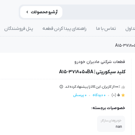
آرشیو محصولات
داول
تماس با ما
راهنمای پیدا کردن قطعه
پنل فروشندگان
قطعات شرکتی مادیران خودرو
کلید سیکوریتی | A15-3718050BA
100٪ از کاربران، این کالا را پیشنهاد کرده اند.
5
(0)
0 دیدگاه
0 پرسش
خصوصیات برجسته:
خودروهای سازگار:
nan