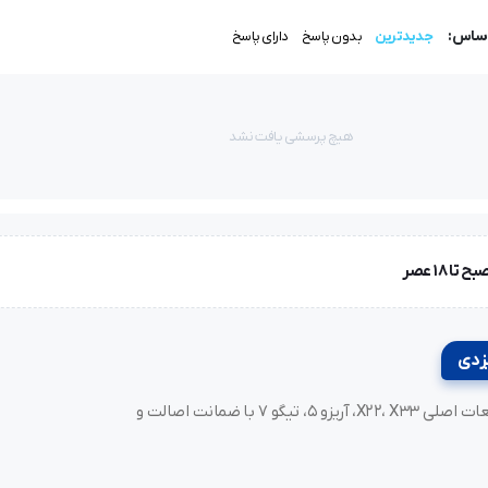
اساس:
جدیدترین
بدون پاسخ
دارای پاسخ
هیچ پرسشی یافت نشد
خرید لوازم یدکی MVM و مدیران خودرو، فونیکس (Fownix)، آریزو و تیگو. قطعات اصلی X22، X33، آریزو ۵، تیگو ۷ با ضمانت اصالت و