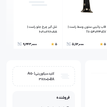
قاب پائینی ستون وسط راست |
شل گیر چرخ جلو راست |
کاسه ن
007071
602002860AA
T11-5402240EV
9,243,000
5,112,000
5
5
5
کلید سیکوریتی | A15-
3718050BA
فروشنده