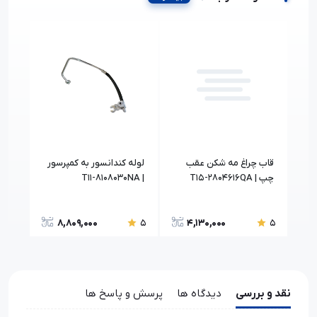
قاب چراغ مه شکن عقب
لوله کندانسور به کمپرسور
چپ | T15-2804616QA
| T11-8108030NA
153
8,809,000
4,130,000
5
5
5
نقد و بررسی
دیدگاه ها
پرسش و پاسخ ها