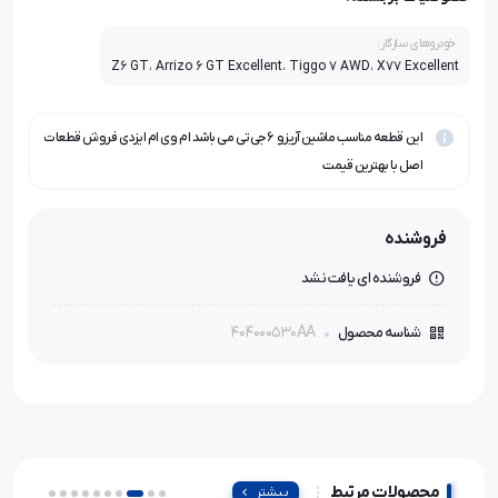
خودروهای سازگار:
Z6 GT، Arrizo 6 GT Excellent، Tiggo 7 AWD، X77 Excellent
این قطعه مناسب ماشین آریزو ۶ جی‌تی می باشد ام وی ام ایزدی فروش قطعات
اصل با بهترین قیمت
فروشنده
فروشنده ای یافت نشد
404000530AA
شناسه محصول
محصولات مرتبط
بیشتر