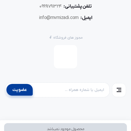
تلفن پشتیبانی:
09991791324
ایمیل:
info@mvmizadi.com
مجوز های فروشگاه
عضویت
محصول موجود نمیباشد