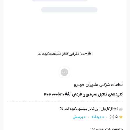
👁️ +
100
نفر این کالا را مشاهده کرده‌اند
👁️ +
100
نفر این کالا را مشاهده کرده‌اند
قطعات شرکتی مادیران خودرو
کليدهاي کنترل ضبط روي فرمان | 404000530AA
100٪ از کاربران، این کالا را پیشنهاد کرده اند.
5
(0)
0 دیدگاه
0 پرسش
خصوصیات برجسته: