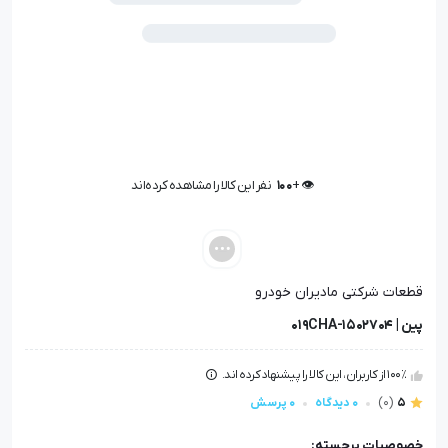
👁️ +
100
نفر این کالا را مشاهده کرده‌اند
👁️ +
100
نفر این کالا را مشاهده کرده‌اند
قطعات شرکتی مادیران خودرو
پین | 019CHA-1502704
100٪ از کاربران، این کالا را پیشنهاد کرده اند.
5
(0)
0 دیدگاه
0 پرسش
خصوصیات برجسته: