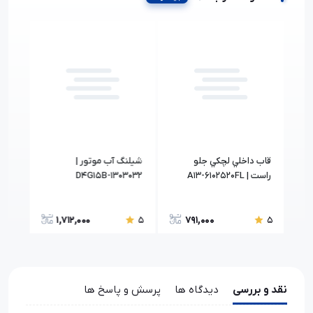
دنده تایم میل لنگ | 371-
قاب داخلي لچکي جلو
شیلنگ آب موتور |
آبگی
راست | A13-6102520FL
D4G15B-1303032
عقب چپ 
1,712,000
791,000
5
5
5
نقد و بررسی
دیدگاه ها
پرسش و پاسخ ها