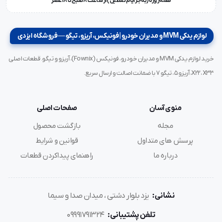
همه‌روزه (به‌جز ایام تعطیل) از ساعت ۸ صبح تا ۱۸ عصر
لوازم یدکی MVM و مدیران خودرو | فونیکس، آریزو، تیگو — فروشگاه ایزدی
خرید لوازم یدکی MVM و مدیران خودرو، فونیکس (Fownix)، آریزو و تیگو. قطعات اصلی
X22، X33، آریزو ۵، تیگو ۷ با ضمانت اصالت و ارسال سریع.
منوی آسان
صفحات اصلی
مجله
بازگشت محصول
پرسش های متداول
قوانین و شرایط
درباره ما
راهنمای پیداکردن قطعات
نشانی:
یزد بلوار دشتی ، میدان صدا و سیما
تلفن پشتیبانی:
09991791324