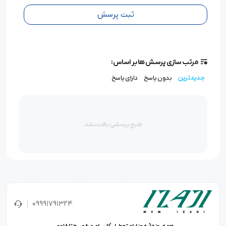
ثبت پرسش
مرتب سازی پرسش ها بر اساس:
جدیدترین
بدون پاسخ
دارای پاسخ
هیچ پرسشی یافت نشد
09991791324