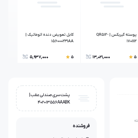
پوسته گیربکس | QR512-
کابل تعویض دنده اتوماتیک |
شیلنگ 
| 302000463AA
156000231AA
1701112
5,937,000
13,021,000
5
5
5
پشت سری صندلی عقب |
402013556AAABK
فروشنده