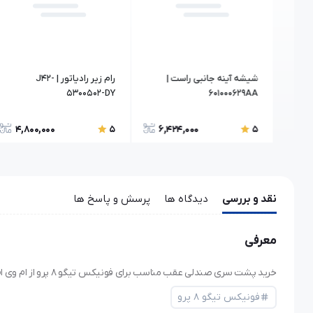
| T21-
شیشه آینه جانبی راست |
رام زیر رادیاتور | J42-
5300502-DY
601000629AA
4,800,000
6,424,000
4,
5
5
نقد و بررسی
دیدگاه ها
پرسش و پاسخ ها
معرفی
خرید پشت سری صندلی عقب مناسب برای فونیکس تیگو ۸ پرو از ام وی ام ایزدی خرید قطعات یدکی ام وی ام و فونیکس اصلی. فروش قطعات اصل و با ضمانت.
فونیکس تیگو ۸ پرو