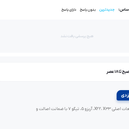
اساس:
جدیدترین
بدون پاسخ
دارای پاسخ
هیچ پرسشی یافت نشد
خرید لوازم یدکی MVM و مدیران خودرو، فونیکس (Fownix)، آریزو و تیگو. قطعات اصلی X22، X33، آریزو ۵، تیگو ۷ با ضمانت اصالت و