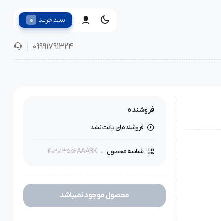
0
سبد خرید
09991791324
فروشنده
فروشنده ای یافت نشد
402013556AAABK
شناسه محصول
محصول موجود نمیباشد