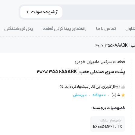
آرشیو محصولات
داول
تماس با ما
راهنمای پیدا کردن قطعه
پنل فروشندگان
40201
قطعات شرکتی مادیران خودرو
پشت سری صندلی عقب | 402013556AAABK
100٪ از کاربران، این کالا را پیشنهاد کرده اند.
5
(0)
0 دیدگاه
0 پرسش
خصوصیات برجسته:
خودروهای سازگار:
EXEED-M32T، TX