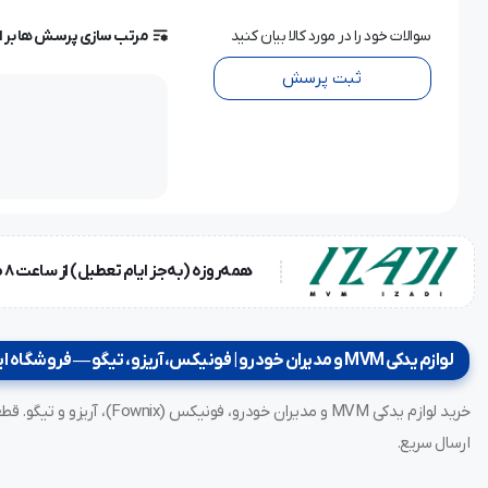
سوالات خود را در مورد کالا بیان کنید
مرتب سازی پرسش ها بر 
ثبت پرسش
همه‌روزه (به‌جز ایام تعطیل) از ساعت ۸ صبح تا ۱۸ عصر
لوازم یدکی MVM و مدیران خودرو | فونیکس، آریزو، تیگو — فروشگاه ایزدی
ارسال سریع.