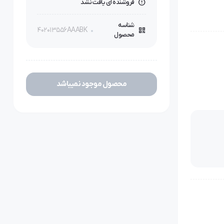
فروشنده ای یافت نشد
شناسه
402013556AAABK
محصول
محصول موجود نمیباشد