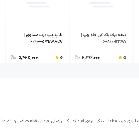
تیغه برف پاک کن جلو چپ |
فلاپ چپ درب صندوق |
609000579AAACG
608000123AA
5,445,000
4,796,000
5
5