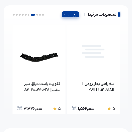
محصولات مرتبط
بیشتر
سه راهی بخار روغن |
تقويت راست دياق سپر
481H-1014071AB
عقب | A21-2804606FA
DY
3,376,000
1,562,000
5
5
5