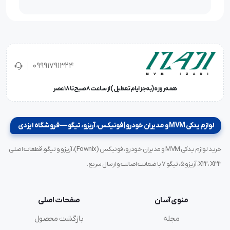
09991791324
همه‌روزه (به‌جز ایام تعطیل) از ساعت ۸ صبح تا ۱۸ عصر
لوازم یدکی MVM و مدیران خودرو | فونیکس، آریزو، تیگو — فروشگاه ایزدی
خرید لوازم یدکی MVM و مدیران خودرو، فونیکس (Fownix)، آریزو و تیگو. قطعات اصلی
X22، X33، آریزو ۵، تیگو ۷ با ضمانت اصالت و ارسال سریع.
منوی آسان
صفحات اصلی
مجله
بازگشت محصول