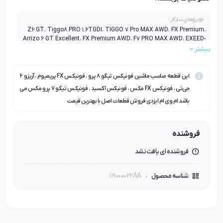
خودروهای سازگار:
Z6 GT، Tiggo8 PRO 1.6TGDI، TIGGO 7 Pro MAX AWD، FX Premium،
Arrizo 6 GT Excellent، FX Premium AWD، F7 PRO MAX AWD، EXEED-
T1C، FX MAX
بیشتر
این قطعه مناسب ماشین فونیکس تیگو ۸ پرو ، فونیکس FX پریمیوم ، آریزو ۶
جی‌تی ، فونیکس FX مکس ، فونیکس اکسید ، فونیکس تیگو ۷ پرو مکس می
باشد ام وی ام ایزدی فروش قطعات اصل با بهترین قیمت
فروشنده
فروشنده ای یافت نشد
119000022AA
شناسه محصول