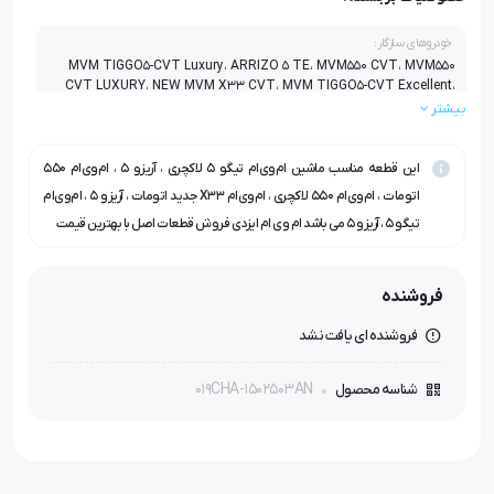
خودروهای سازگار:
MVM TIGGO5-CVT Luxury، ARRIZO 5 TE، MVM550 CVT، MVM550
CVT LUXURY، NEW MVM X33 CVT، MVM TIGGO5-CVT Excellent،
ARRIZO5 cvt EXCELLENT، ARRIZO5 cvt LUXURY
بیشتر
این قطعه مناسب ماشین ام‌وی‌ام تیگو ۵ لاکچری ، آریزو ۵ ، ام‌وی‌ام ۵۵۰
اتومات ، ام‌وی‌ام ۵۵۰ لاکچری ، ام‌وی‌ام X33 جدید اتومات ، آریزو ۵ ، ام‌وی‌ام
تیگو ۵ ، آریزو ۵ می باشد ام وی ام ایزدی فروش قطعات اصل با بهترین قیمت
فروشنده
فروشنده ای یافت نشد
019CHA-1502503AN
شناسه محصول