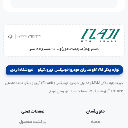
09991791324
همه‌روزه (به‌جز ایام تعطیل) از ساعت ۸ صبح تا ۱۸ عصر
لوازم یدکی MVM و مدیران خودرو | فونیکس، آریزو، تیگو — فروشگاه ایزدی
خرید لوازم یدکی MVM و مدیران خودرو، فونیکس (Fownix)، آریزو و تیگو. قطعات اصلی
X22، X33، آریزو ۵، تیگو ۷ با ضمانت اصالت و ارسال سریع.
منوی آسان
صفحات اصلی
مجله
بازگشت محصول