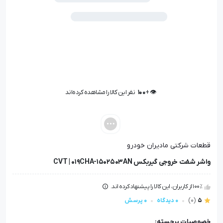
👁️ +
100
نفر این کالا را مشاهده کرده‌اند
👁️ +
100
نفر این کالا را مشاهده کرده‌اند
قطعات شرکتی مادیران خودرو
واشر شفت خروجی گيربکس CVT | 019CHA-1502503AN
100٪ از کاربران، این کالا را پیشنهاد کرده اند.
5
(0)
0 دیدگاه
0 پرسش
خصوصیات برجسته: