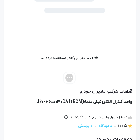
👁️ +
100
نفر این کالا را مشاهده کرده‌اند
👁️ +
100
نفر این کالا را مشاهده کرده‌اند
قطعات شرکتی مادیران خودرو
واحد کنترل الکترونیکی بدنه(BCM) | J60-3600030DA
100٪ از کاربران، این کالا را پیشنهاد کرده اند.
5
(0)
0 دیدگاه
0 پرسش
خصوصیات برجسته: