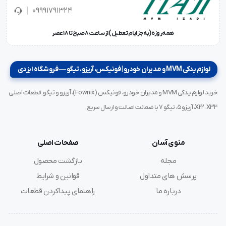
09991791324
همه‌روزه (به‌جز ایام تعطیل) از ساعت ۸ صبح تا ۱۸ عصر
لوازم یدکی MVM و مدیران خودرو | فونیکس، آریزو، تیگو — فروشگاه ایزدی
خرید لوازم یدکی MVM و مدیران خودرو، فونیکس (Fownix)، آریزو و تیگو. قطعات اصلی
X22، X33، آریزو ۵، تیگو ۷ با ضمانت اصالت و ارسال سریع.
منوی آسان
صفحات اصلی
مجله
بازگشت محصول
پرسش های متداول
قوانین و شرایط
درباره ما
راهنمای پیداکردن قطعات