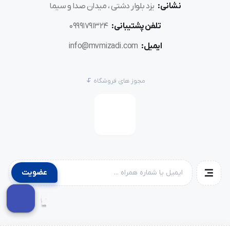
نشانی:
یزد بلوار دشتی ، میدان صدا و سیما
تلفن پشتیبانی:
09991791324
ایمیل:
info@mvmizadi.com
مجوز های فروشگاه
عضویت