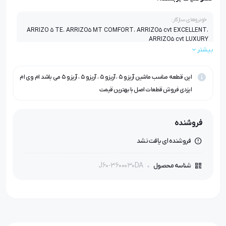
خودروهای سازگار:
ARRIZO 5 TE، ARRIZO5 MT COMFORT، ARRIZO5 cvt EXCELLENT،
ARRIZO5 cvt LUXURY
بیشتر
این قطعه مناسب ماشین آریزو ۵ ، آریزو ۵ ، آریزو ۵ ، آریزو ۵ می باشد ام وی ام
ایزدی فروش قطعات اصل با بهترین قیمت
فروشنده
فروشنده ای یافت نشد
J60-3600030DA
شناسه محصول