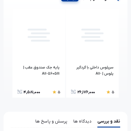
ن
سرپلوس داخلی با گردگیر
پايه جک صندوق عقب |
زه چ
پلوس | A11-
A11-5605111
7AA
XLB3AF2203040
4,581,000
26,176,000
5
5
5
نقد و بررسی
دیدگاه ها
پرسش و پاسخ ها