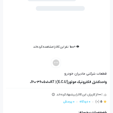
👁️ +
100
نفر این کالا را مشاهده کرده‌اند
👁️ +
100
نفر این کالا را مشاهده کرده‌اند
قطعات شرکتی مادیران خودرو
واحدکنترل الکترونیک موتور(E.C.U) | J60-3605010AT
100٪ از کاربران، این کالا را پیشنهاد کرده اند.
5
(0)
0 دیدگاه
0 پرسش
خصوصیات برجسته: