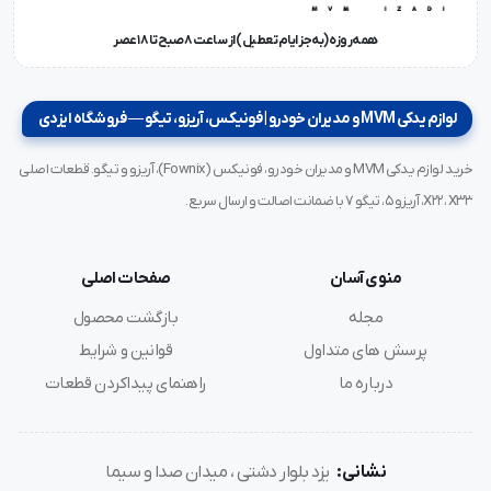
همه‌روزه (به‌جز ایام تعطیل) از ساعت ۸ صبح تا ۱۸ عصر
لوازم یدکی MVM و مدیران خودرو | فونیکس، آریزو، تیگو — فروشگاه ایزدی
خرید لوازم یدکی MVM و مدیران خودرو، فونیکس (Fownix)، آریزو و تیگو. قطعات اصلی
X22، X33، آریزو ۵، تیگو ۷ با ضمانت اصالت و ارسال سریع.
منوی آسان
صفحات اصلی
مجله
بازگشت محصول
پرسش های متداول
قوانین و شرایط
درباره ما
راهنمای پیداکردن قطعات
نشانی:
یزد بلوار دشتی ، میدان صدا و سیما