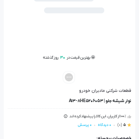
🤩 بهترین قیمت در
30
روز گذشته
📦 تنها
1
عدد در انبار باقی مانده
👁️ +
100
نفر این کالا را مشاهده کرده‌اند
🤩 بهترین قیمت در
30
روز گذشته
قطعات شرکتی مادیران خودرو
نوار شیشه جلو | A13-8HE5206053
100٪ از کاربران، این کالا را پیشنهاد کرده اند.
5
(0)
0 دیدگاه
0 پرسش
خصوصیات برجسته: