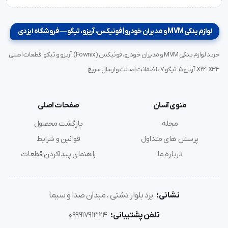
لوازم یدکی MVM و مدیران خودرو | فونیکس، آریزو، تیگو — فروشگاه ایزدی
خرید لوازم یدکی MVM و مدیران خودرو، فونیکس (Fownix)، آریزو و تیگو. قطعات اصلی
X22، X33، آریزو ۵، تیگو ۷ با ضمانت اصالت و ارسال سریع.
منوی آسان
صفحات اصلی
مجله
بازگشت محصول
پرسش های متداول
قوانین و شرایط
درباره ما
راهنمای پیداکردن قطعات
نشانی:
یزد بلوار دشتی ، میدان صدا و سیما
تلفن پشتیبانی:
09991791324