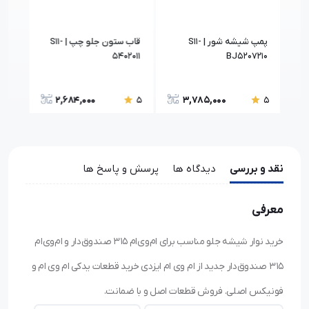
پمپ شیشه شور | S11-
قاب ستون جلو چپ | S11-
گلگی
DYJ
5402011
BJ5207210
2,684,000
3,785,000
5
5
5
نقد و بررسی
دیدگاه ها
پرسش و پاسخ ها
معرفی
خرید نوار شیشه جلو مناسب برای ام‌وی‌ام ۳۱۵ صندوق‌دار و ام‌وی‌ام
۳۱۵ صندوق‌دار جدید از ام وی ام ایزدی خرید قطعات یدکی ام وی ام و
فونیکس اصلی. فروش قطعات اصل و با ضمانت.