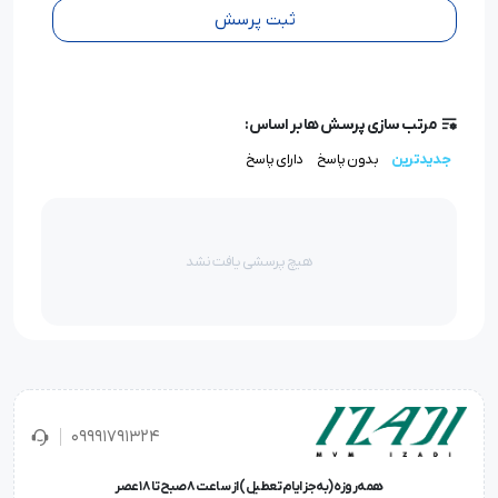
ثبت پرسش
مرتب سازی پرسش ها بر اساس:
جدیدترین
بدون پاسخ
دارای پاسخ
هیچ پرسشی یافت نشد
09991791324
همه‌روزه (به‌جز ایام تعطیل) از ساعت ۸ صبح تا ۱۸ عصر