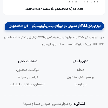
همه‌روزه (به‌جز ایام تعطیل) از ساعت ۸ صبح تا ۱۸ عصر
لوازم یدکی MVM و مدیران خودرو | فونیکس، آریزو، تیگو — فروشگاه ایزدی
خرید لوازم یدکی MVM و مدیران خودرو، فونیکس (Fownix)، آریزو و تیگو. قطعات اصلی
X22، X33، آریزو ۵، تیگو ۷ با ضمانت اصالت و ارسال سریع.
منوی آسان
صفحات اصلی
مجله
بازگشت محصول
پرسش های متداول
قوانین و شرایط
درباره ما
راهنمای پیداکردن قطعات
نشانی:
یزد بلوار دشتی ، میدان صدا و سیما