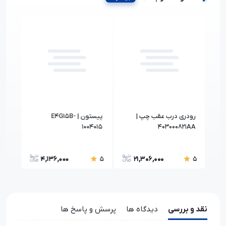
رودری درب عقب چپ |
پیستون | E4G15B-
قاب 
403000821AA
1004015
چپ | 02350BA
4,136,000
21,306,000
5
5
5
نقد و بررسی
دیدگاه ها
پرسش و پاسخ ها