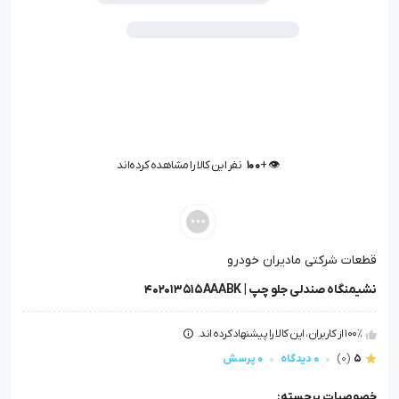
👁️ +
100
نفر این کالا را مشاهده کرده‌اند
👁️ +
100
نفر این کالا را مشاهده کرده‌اند
قطعات شرکتی مادیران خودرو
نشیمنگاه صندلی جلو چپ | 402013515AAABK
100٪ از کاربران، این کالا را پیشنهاد کرده اند.
5
(0)
0 دیدگاه
0 پرسش
خصوصیات برجسته: