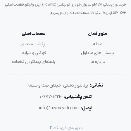
خرید لوازم یدکی MVM و مدیران خودرو، فونیکس (Fownix)، آریزو و تیگو. قطعات اصلی
X22، X33، آریزو ۵، تیگو ۷ با ضمانت اصالت و ارسال سریع.
منوی آسان
صفحات اصلی
مجله
بازگشت محصول
پرسش های متداول
قوانین و شرایط
درباره ما
راهنمای پیداکردن قطعات
نشانی:
یزد بلوار دشتی ، میدان صدا و سیما
تلفن پشتیبانی:
09991791324
ایمیل:
info@mvmizadi.com
مجوز های فروشگاه