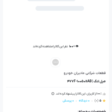
👁️ +
100
نفر این کالا را مشاهده کرده‌اند
👁️ +
100
نفر این کالا را مشاهده کرده‌اند
قطعات شرکتی مادیران خودرو
میل لنگ | 477F-1005011AB
100٪ از کاربران، این کالا را پیشنهاد کرده اند.
5
(0)
0 دیدگاه
0 پرسش
خصوصیات برجسته: