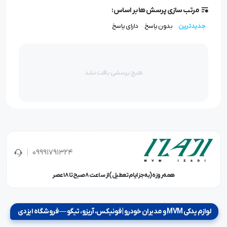
مرتب سازی پرسش ها بر اساس:
جدیدترین
بدون پاسخ
دارای پاسخ
هیچ پرسشی یافت نشد
09991791324
همه‌روزه (به‌جز ایام تعطیل) از ساعت ۸ صبح تا ۱۸ عصر
لوازم یدکی MVM و مدیران خودرو | فونیکس، آریزو، تیگو — فروشگاه ایزدی