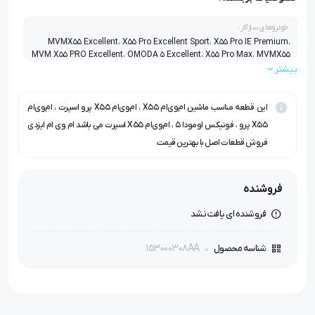
خودروهای سازگار:
MVMX55 Excellent، X55 Pro Excellent Sport، X55 Pro IE Premium،
MVM X55 PRO Excellent، OMODA 5 Excellent، X55 Pro Max، MVMX55
Excellent Sport
بیشتر
این قطعه مناسب ماشین ام‌وی‌ام X55 ، ام‌وی‌ام X55 پرو اسپرت ، ام‌وی‌ام
X55 پرو ، فونیکس اومودا ۵ ، ام‌وی‌ام X55 اسپرت می باشد ام وی ام ایزدی
فروش قطعات اصل با بهترین قیمت
فروشنده
فروشنده ای یافت نشد
153000308AA
شناسه محصول