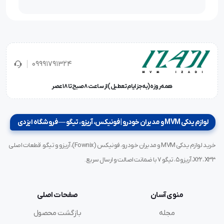
09991791324
همه‌روزه (به‌جز ایام تعطیل) از ساعت ۸ صبح تا ۱۸ عصر
لوازم یدکی MVM و مدیران خودرو | فونیکس، آریزو، تیگو — فروشگاه ایزدی
خرید لوازم یدکی MVM و مدیران خودرو، فونیکس (Fownix)، آریزو و تیگو. قطعات اصلی
X22، X33، آریزو ۵، تیگو ۷ با ضمانت اصالت و ارسال سریع.
منوی آسان
صفحات اصلی
مجله
بازگشت محصول