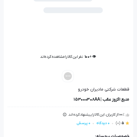
👁️ +
100
نفر این کالا را مشاهده کرده‌اند
👁️ +
100
نفر این کالا را مشاهده کرده‌اند
قطعات شرکتی مادیران خودرو
منبع اگزوز عقب | 153000308AA
100٪ از کاربران، این کالا را پیشنهاد کرده اند.
5
(0)
0 دیدگاه
0 پرسش
خصوصیات برجسته: