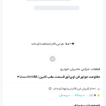
👁️ +
100
نفر این کالا را مشاهده کرده‌اند
👁️ +
100
نفر این کالا را مشاهده کرده‌اند
قطعات شرکتی مادیران خودرو
مقاومت موتور فن اوپراتور قسمت عقب کابین | 301000787AA
100٪ از کاربران، این کالا را پیشنهاد کرده اند.
5
(0)
0 دیدگاه
0 پرسش
خصوصیات برجسته: