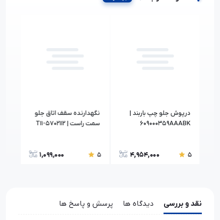
و
درپوش جلو چپ باربند |
نگهدارنده سقف اتاق جلو
609000359AAABK
سمت راست | T11-5702112
10BA
1,099,000
4,954,000
5
5
5
نقد و بررسی
دیدگاه ها
پرسش و پاسخ ها