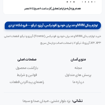
همه‌روزه (به‌جز ایام تعطیل) از ساعت ۸ صبح تا ۱۸ عصر
لوازم یدکی MVM و مدیران خودرو | فونیکس، آریزو، تیگو — فروشگاه ایزدی
خرید لوازم یدکی MVM و مدیران خودرو، فونیکس (Fownix)، آریزو و تیگو. قطعات اصلی
X22، X33، آریزو ۵، تیگو ۷ با ضمانت اصالت و ارسال سریع.
منوی آسان
صفحات اصلی
مجله
بازگشت محصول
پرسش های متداول
قوانین و شرایط
درباره ما
راهنمای پیداکردن قطعات
نشانی:
یزد بلوار دشتی ، میدان صدا و سیما