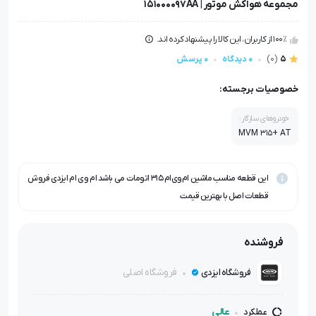
مجموعه هواکش موتور | 151000097AA
100٪ از کاربران، این کالا را پیشنهاد کرده اند.
5
(0)
0 دیدگاه
0 پرسش
خصوصیات برجسته:
خودروهای سازگار:
MVM 315+ AT
این قطعه مناسب ماشین ام‌وی‌ام ۳۱۵ اتومات می باشد ام وی ام ایزدی فروش
قطعات اصل با بهترین قیمت
فروشنده
فروشگاه اصلی
فروشگاه ایزدی
عالی
عملکرد