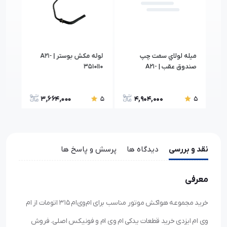
ی)
ميله لولاي سمت چپ
لوله مکش بوستر | A21-
صندوق عقب | A21-
3510110
0BA
6306050
3,664,000
4,904,000
5
5
5
نقد و بررسی
دیدگاه ها
پرسش و پاسخ ها
معرفی
خرید مجموعه هواکش موتور مناسب برای ام‌وی‌ام ۳۱۵ اتومات از ام
وی ام ایزدی خرید قطعات یدکی ام وی ام و فونیکس اصلی. فروش