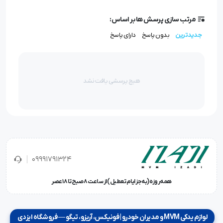
مرتب سازی پرسش ها بر اساس:
جدیدترین
بدون پاسخ
دارای پاسخ
هیچ پرسشی یافت نشد
09991791324
همه‌روزه (به‌جز ایام تعطیل) از ساعت ۸ صبح تا ۱۸ عصر
لوازم یدکی MVM و مدیران خودرو | فونیکس، آریزو، تیگو — فروشگاه ایزدی