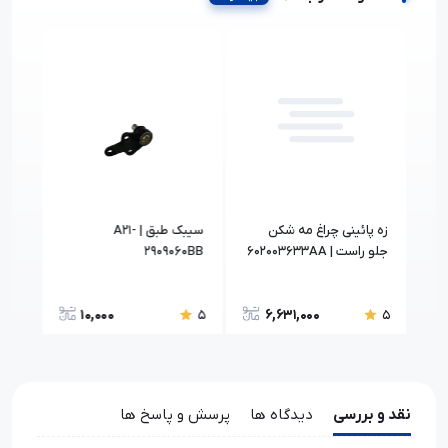
زه پائینی چراغ مه شکن
سیبک طبق | A21-
جلو راست | 602003633AA
2909060BB
0PL
10,000
6,631,000
5
5
5
نقد و بررسی
دیدگاه ها
پرسش و پاسخ ها