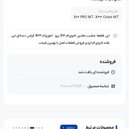
خودروهای سازگار:
X22 PRO MT، X33 Cross MT
این قطعه مناسب ماشین ام‌وی‌ام X22 پرو ، ام‌وی‌ام X33 کراس دنده‌ای می
باشد ام وی ام ایزدی فروش قطعات اصل با بهترین قیمت
فروشنده
فروشنده ای یافت نشد
301000748AA
شناسه محصول
محصولات مرتبط
بیشتر