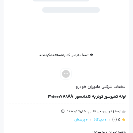
👁️ +
100
نفر این کالا را مشاهده کرده‌اند
👁️ +
100
نفر این کالا را مشاهده کرده‌اند
قطعات شرکتی مادیران خودرو
لوله کمپرسور کولر به کندانسور | 301000748AA
100٪ از کاربران، این کالا را پیشنهاد کرده اند.
5
(0)
0 دیدگاه
0 پرسش
خصوصیات برجسته: