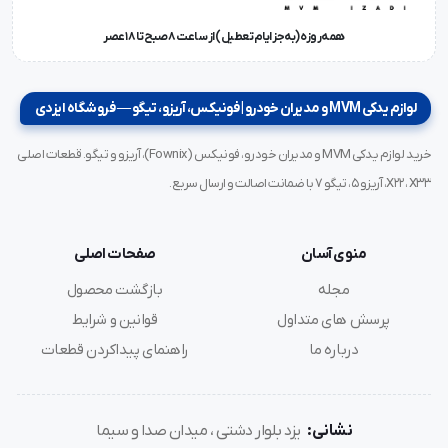
همه‌روزه (به‌جز ایام تعطیل) از ساعت ۸ صبح تا ۱۸ عصر
لوازم یدکی MVM و مدیران خودرو | فونیکس، آریزو، تیگو — فروشگاه ایزدی
خرید لوازم یدکی MVM و مدیران خودرو، فونیکس (Fownix)، آریزو و تیگو. قطعات اصلی
X22، X33، آریزو ۵، تیگو ۷ با ضمانت اصالت و ارسال سریع.
منوی آسان
صفحات اصلی
مجله
بازگشت محصول
پرسش های متداول
قوانین و شرایط
درباره ما
راهنمای پیداکردن قطعات
نشانی:
یزد بلوار دشتی ، میدان صدا و سیما