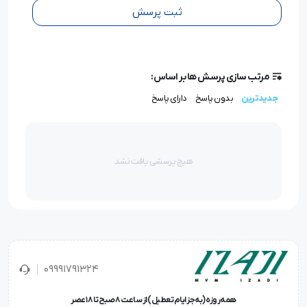
ثبت پرسش
مرتب سازی پرسش ها بر اساس:
جدیدترین
بدون پاسخ
دارای پاسخ
هیچ پرسشی یافت نشد
09991791324
همه‌روزه (به‌جز ایام تعطیل) از ساعت ۸ صبح تا ۱۸ عصر