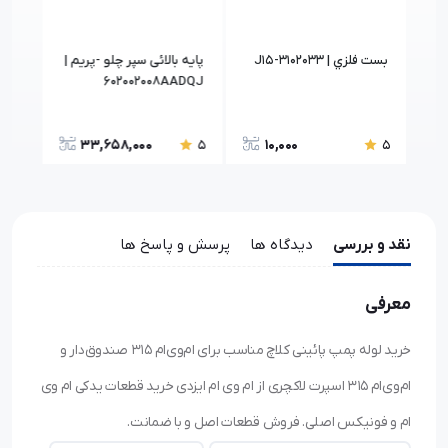
بست فلزي | J15-3102033
پایه بالائی سپر چلو -پریم |
4110
602002008AADQJ
33,658,000
10,000
5
5
5
نقد و بررسی
دیدگاه ها
پرسش و پاسخ ها
معرفی
خرید لوله پمپ پائینی کلاچ مناسب برای ام‌وی‌ام ۳۱۵ صندوق‌دار و
ام‌وی‌ام ۳۱۵ اسپرت لاکچری از ام وی ام ایزدی خرید قطعات یدکی ام وی
ام و فونیکس اصلی. فروش قطعات اصل و با ضمانت.