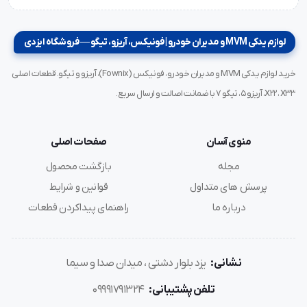
لوازم یدکی MVM و مدیران خودرو | فونیکس، آریزو، تیگو — فروشگاه ایزدی
خرید لوازم یدکی MVM و مدیران خودرو، فونیکس (Fownix)، آریزو و تیگو. قطعات اصلی
X22، X33، آریزو ۵، تیگو ۷ با ضمانت اصالت و ارسال سریع.
منوی آسان
صفحات اصلی
مجله
بازگشت محصول
پرسش های متداول
قوانین و شرایط
درباره ما
راهنمای پیداکردن قطعات
نشانی:
یزد بلوار دشتی ، میدان صدا و سیما
تلفن پشتیبانی:
09991791324