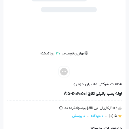
🤩 بهترین قیمت در
30
روز گذشته
📦 تنها
1
عدد در انبار باقی مانده
👁️ +
100
نفر این کالا را مشاهده کرده‌اند
🤩 بهترین قیمت در
30
روز گذشته
قطعات شرکتی مادیران خودرو
لوله پمپ پائینی کلاچ | A15-1602050
100٪ از کاربران، این کالا را پیشنهاد کرده اند.
5
(0)
0 دیدگاه
0 پرسش
خصوصیات برجسته: