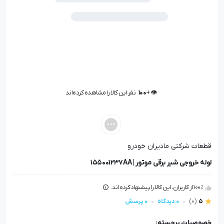
👁️ +
100
نفر این کالا را مشاهده کرده‌اند
👁️ +
100
نفر این کالا را مشاهده کرده‌اند
قطعات شرکتی مادیران خودرو
لوله خروجی شیر برقی موتور | 155001237AA
100٪ از کاربران، این کالا را پیشنهاد کرده اند.
5
(0)
0 دیدگاه
0 پرسش
خصوصیات برجسته: