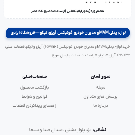
همه‌روزه (به‌جز ایام تعطیل) از ساعت ۸ صبح تا ۱۸ عصر
لوازم یدکی MVM و مدیران خودرو | فونیکس، آریزو، تیگو — فروشگاه ایزدی
خرید لوازم یدکی MVM و مدیران خودرو، فونیکس (Fownix)، آریزو و تیگو. قطعات اصلی
X22، X33، آریزو ۵، تیگو ۷ با ضمانت اصالت و ارسال سریع.
منوی آسان
صفحات اصلی
مجله
بازگشت محصول
پرسش های متداول
قوانین و شرایط
درباره ما
راهنمای پیداکردن قطعات
نشانی:
یزد بلوار دشتی ، میدان صدا و سیما