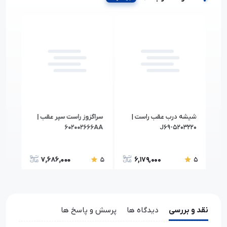
شیشه درب عقب راست |
سراگزوز راست سپر عقب |
شل گ
13BB
602002666AA
J69-5203220
7,686,000
6,179,000
5
5
5
نقد و بررسی
دیدگاه ها
پرسش و پاسخ ها