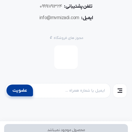
تلفن پشتیبانی:
09991791324
ایمیل:
info@mvmizadi.com
مجوز های فروشگاه
عضویت
محصول موجود نمیباشد