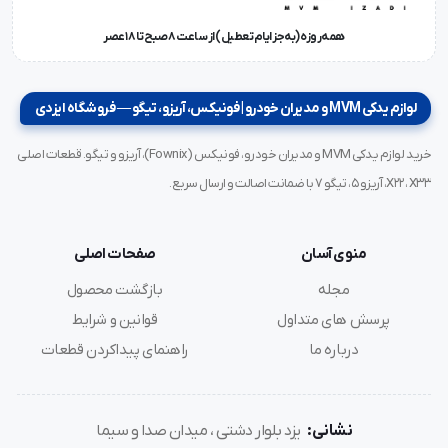
همه‌روزه (به‌جز ایام تعطیل) از ساعت ۸ صبح تا ۱۸ عصر
لوازم یدکی MVM و مدیران خودرو | فونیکس، آریزو، تیگو — فروشگاه ایزدی
خرید لوازم یدکی MVM و مدیران خودرو، فونیکس (Fownix)، آریزو و تیگو. قطعات اصلی
X22، X33، آریزو ۵، تیگو ۷ با ضمانت اصالت و ارسال سریع.
منوی آسان
صفحات اصلی
مجله
بازگشت محصول
پرسش های متداول
قوانین و شرایط
درباره ما
راهنمای پیداکردن قطعات
نشانی:
یزد بلوار دشتی ، میدان صدا و سیما