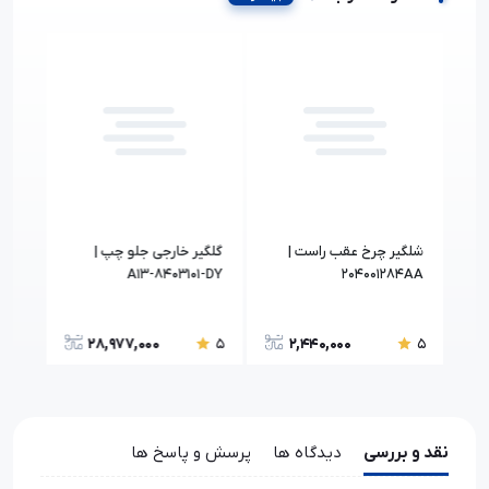
شلگیر چرخ عقب راست |
گلگیر خارجی جلو چپ |
0CA
A13-8403101-DY
204001284AA
28,977,000
2,440,000
5
5
5
نقد و بررسی
دیدگاه ها
پرسش و پاسخ ها