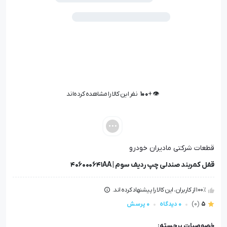
👁️ +
100
نفر این کالا را مشاهده کرده‌اند
👁️ +
100
نفر این کالا را مشاهده کرده‌اند
قطعات شرکتی مادیران خودرو
قفل کمربند صندلی چپ ردیف سوم | 406000641AA
100٪ از کاربران، این کالا را پیشنهاد کرده اند.
5
(0)
0 دیدگاه
0 پرسش
خصوصیات برجسته: