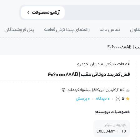
آرشیو محصولات
داول
تماس با ما
راهنمای پیدا کردن قطعه
پنل فروشندگان
406000
قطعات شرکتی مادیران خودرو
قفل کمربند دوتائی عقب | 406000088AB
100٪ از کاربران، این کالا را پیشنهاد کرده اند.
5
(0)
0 دیدگاه
0 پرسش
خصوصیات برجسته:
خودروهای سازگار:
EXEED-M32T، TX