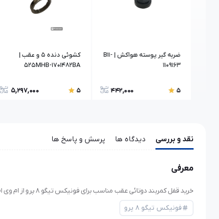
ضربه گیر پوسته هواکش | B11-
کشوئی دنده 5 و عقب |
525MHB-1701482BA
1109163
5,297,000
442,000
7,
5
5
نقد و بررسی
دیدگاه ها
پرسش و پاسخ ها
معرفی
خرید قفل کمربند دوتائی عقب مناسب برای فونیکس تیگو ۸ پرو از ام وی ام ایزدی خرید قطعات یدکی ام وی ام و فونیکس اصلی. فروش قطعات اصل و با ضمانت.
فونیکس تیگو ۸ پرو