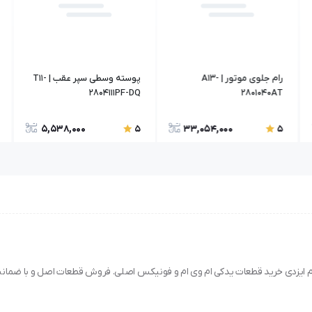
رام جلوی موتور | A13-
پوسته وسطی سپر عقب | T11-
2804111PF-DQ
2801040AT
5,538,000
33,054,000
5
5