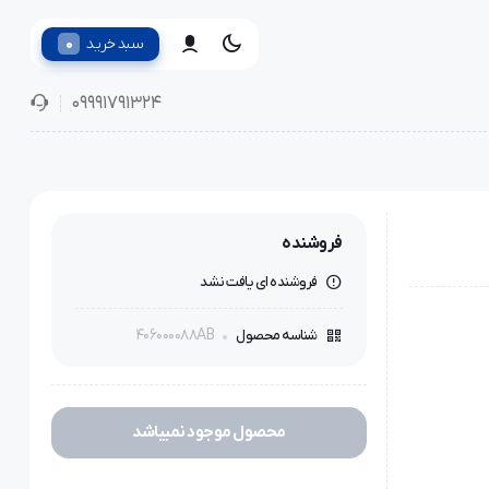
0
سبد خرید
09991791324
فروشنده
فروشنده ای یافت نشد
406000088AB
شناسه محصول
محصول موجود نمیباشد