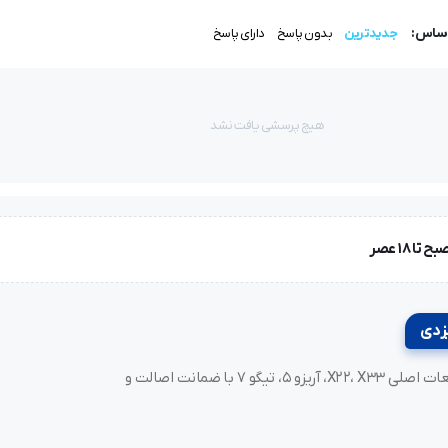
اساس:
جدیدترین
بدون پاسخ
دارای پاسخ
هیچ پرسشی یافت نشد
خرید لوازم یدکی MVM و مدیران خودرو، فونیکس (Fownix)، آریزو و تیگو. قطعات اصلی X22، X33، آریزو ۵، تیگو ۷ با ضمانت اصالت و