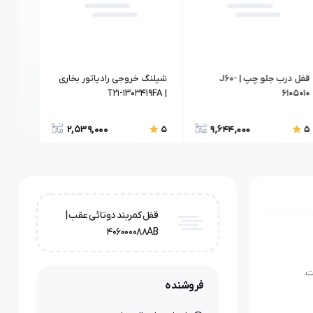
قفل درب جلو چپ | J60-
شیلنگ خروجی رادیاتور بخاری
درب م
6105010
| T21-1303419FA
فرمان | -3408021
2,539,000
9,644,000
5
5
5
قفل کمربند دوتائی عقب |
406000088AB
فروشنده