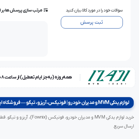
سوالات خود را در مورد کالا بیان کنید
مرتب سازی پرسش ها بر 
ثبت پرسش
همه‌روزه (به‌جز ایام تعطیل) از ساعت ۸ صبح تا ۱۸ عصر
لوازم یدکی MVM و مدیران خودرو | فونیکس، آریزو، تیگو — فروشگاه ایزدی
ارسال سریع.