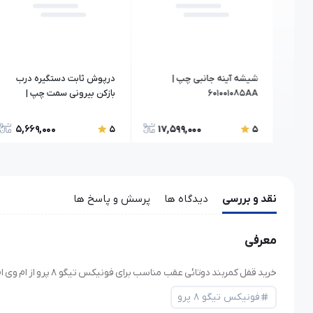
یر)
شیشه آینه جانبی چپ |
درپوش ثابت دستگیره درب
601001085AA
بازکن بیرونی سمت چپ |
403001317AA-DQ
5,669,000
17,599,000
7,
5
5
نقد و بررسی
دیدگاه ها
پرسش و پاسخ ها
معرفی
خرید قفل کمربند دوتائی عقب مناسب برای فونیکس تیگو ۸ پرو از ام وی ام ایزدی خرید قطعات یدکی ام وی ام و فونیکس اصلی. فروش قطعات اصل و با ضمانت.
فونیکس تیگو ۸ پرو