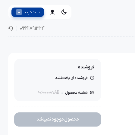
0
سبد خرید
09991791324
فروشنده
فروشنده ای یافت نشد
406000087AB
شناسه محصول
محصول موجود نمیباشد