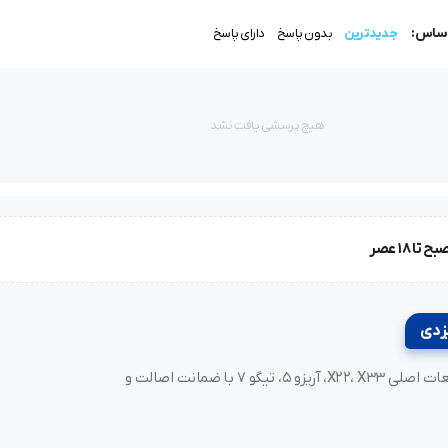
اساس:
جدیدترین
بدون پاسخ
دارای پاسخ
هیچ پرسشی یافت نشد
خرید لوازم یدکی MVM و مدیران خودرو، فونیکس (Fownix)، آریزو و تیگو. قطعات اصلی X22، X33، آریزو ۵، تیگو ۷ با ضمانت اصالت و