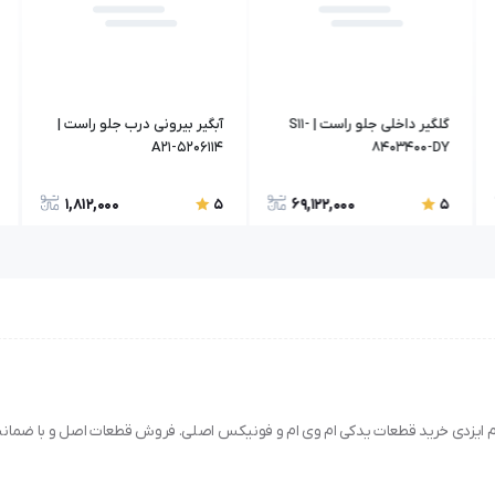
گلگیر داخلی جلو راست | S11-
آبگیر بیرونی درب جلو راست |
A21-5206114
8403400-DY
1,812,000
69,122,000
5
5