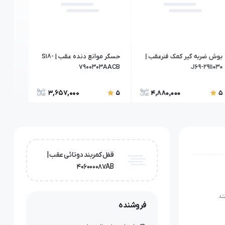
بوش ضربه گیر کمک فنرعقب |
حسگر موانع دنده عقب | S18-
دیاق سپرجلو
7900303AACB
J69-2911030
3,657,000
4,880,000
5
5
5
قفل کمربند دوتائی عقب |
406000087AB
فروشنده