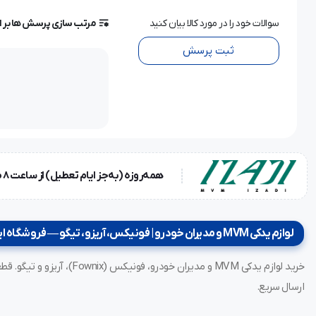
سوالات خود را در مورد کالا بیان کنید
مرتب سازی پرسش ها بر 
ثبت پرسش
همه‌روزه (به‌جز ایام تعطیل) از ساعت ۸ صبح تا ۱۸ عصر
لوازم یدکی MVM و مدیران خودرو | فونیکس، آریزو، تیگو — فروشگاه ایزدی
ارسال سریع.