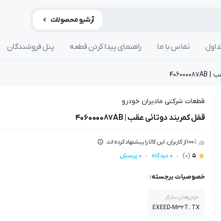
آرشیو محصولات
داول
تماس با ما
راهنمای پیدا کردن قطعه
پنل فروشندگان
406000
قطعات شرکتی مادیران خودرو
قفل کمربند دوتائی عقب | 406000087AB
100٪ از کاربران، این کالا را پیشنهاد کرده اند.
5
(0)
0 دیدگاه
0 پرسش
خصوصیات برجسته:
خودروهای سازگار:
EXEED-M32T، TX