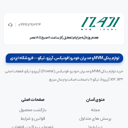
09991791324
همه‌روزه (به‌جز ایام تعطیل) از ساعت ۸ صبح تا ۱۸ عصر
لوازم یدکی MVM و مدیران خودرو | فونیکس، آریزو، تیگو — فروشگاه ایزدی
خرید لوازم یدکی MVM و مدیران خودرو، فونیکس (Fownix)، آریزو و تیگو. قطعات اصلی
X22، X33، آریزو ۵، تیگو ۷ با ضمانت اصالت و ارسال سریع.
منوی آسان
صفحات اصلی
مجله
بازگشت محصول
پرسش های متداول
قوانین و شرایط
درباره ما
راهنمای پیداکردن قطعات