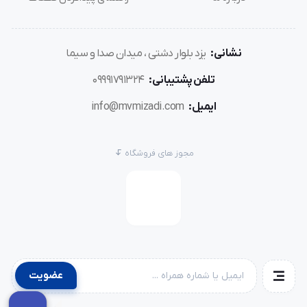
نشانی:
یزد بلوار دشتی ، میدان صدا و سیما
تلفن پشتیبانی:
09991791324
ایمیل:
info@mvmizadi.com
مجوز های فروشگاه
عضویت