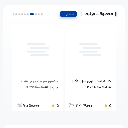
محصولات مرتبط
بیشتر
کاسه نمد جلوی میل لنگ |
سنسور سرعت چرخ عقب
رودر
372A-1005045
چپ | T11-3550050AB
2AA
7,050,000
2,634,000
5
5
5