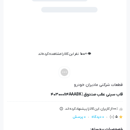
👁️ +
100
نفر این کالا را مشاهده کرده‌اند
👁️ +
100
نفر این کالا را مشاهده کرده‌اند
قطعات شرکتی مادیران خودرو
قاب سینی عقب صندوق | 403000114AAABK
100٪ از کاربران، این کالا را پیشنهاد کرده اند.
5
(0)
0 دیدگاه
0 پرسش
خصوصیات برجسته: