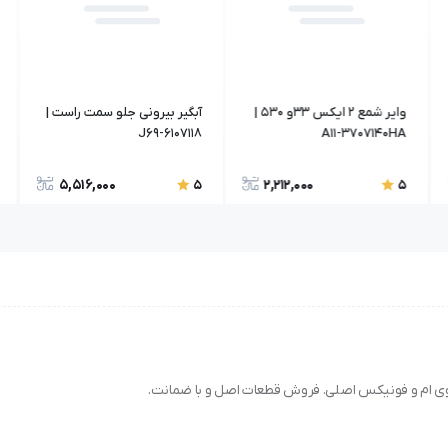
واير شمع 2 ايکس 33و 530 |
آبگیر بیرونی جلو سمت راست |
J69-6107118
A11-3707140HA
5,516,000
2,212,000
5
5