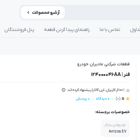
آرشیو محصولات
داول
تماس با ما
راهنمای پیدا کردن قطعه
پنل فروشندگان
قطعات شرکتی مادیران خودرو
فنر | 124000046AA
100٪ از کاربران، این کالا را پیشنهاد کرده اند.
5
(0)
0 دیدگاه
0 پرسش
خصوصیات برجسته:
خودروهای سازگار:
Arrizo5 EV