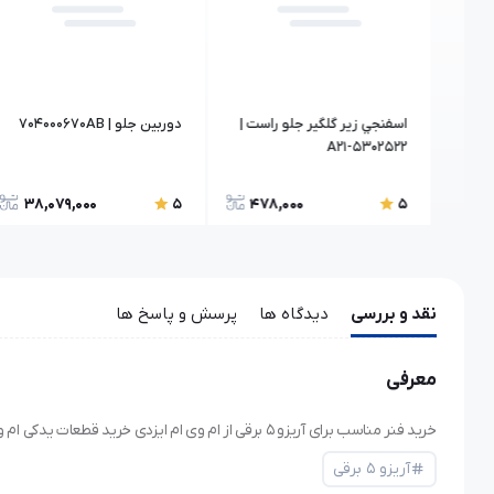
پ |
اسفنجي زير گلگير جلو راست |
دوربین جلو | 704000670AB
A21-5302522
38,079,000
478,000
1,
5
5
نقد و بررسی
دیدگاه ها
پرسش و پاسخ ها
معرفی
خرید فنر مناسب برای آریزو ۵ برقی از ام وی ام ایزدی خرید قطعات یدکی ام وی ام و فونیکس اصلی. فروش قطعات اصل و با ضمانت.
آریزو ۵ برقی