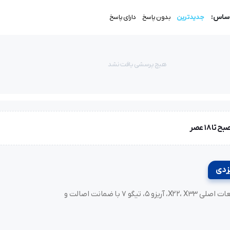
اساس:
جدیدترین
بدون پاسخ
دارای پاسخ
هیچ پرسشی یافت نشد
خرید لوازم یدکی MVM و مدیران خودرو، فونیکس (Fownix)، آریزو و تیگو. قطعات اصلی X22، X33، آریزو ۵، تیگو ۷ با ضمانت اصالت و