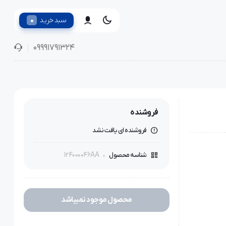
0
سبد خرید
09991791324
فروشنده
فروشنده ای یافت نشد
124000046AA
شناسه محصول
محصول موجود نمیباشد