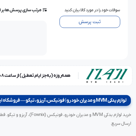
سوالات خود را در مورد کالا بیان کنید
مرتب سازی پرسش ها بر 
ثبت پرسش
همه‌روزه (به‌جز ایام تعطیل) از ساعت ۸ صبح تا ۱۸ عصر
لوازم یدکی MVM و مدیران خودرو | فونیکس، آریزو، تیگو — فروشگاه ایزدی
ارسال سریع.