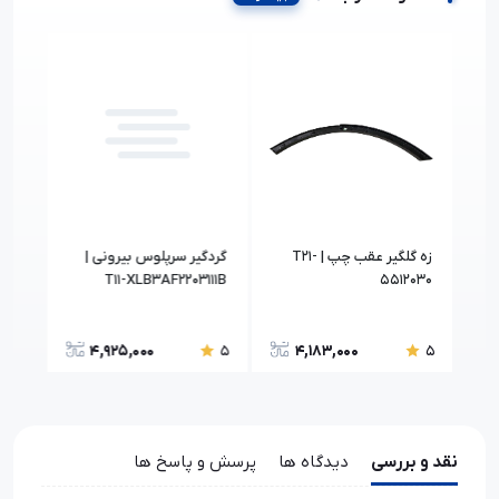
ادیاتور بخاری - CVT
زه گلگیر عقب چپ | T21-
گردگیر سرپلوس بیرونی |
0BA
T11-XLB3AF2203111B
5512030
4,925,000
4,183,000
5
5
5
نقد و بررسی
دیدگاه ها
پرسش و پاسخ ها