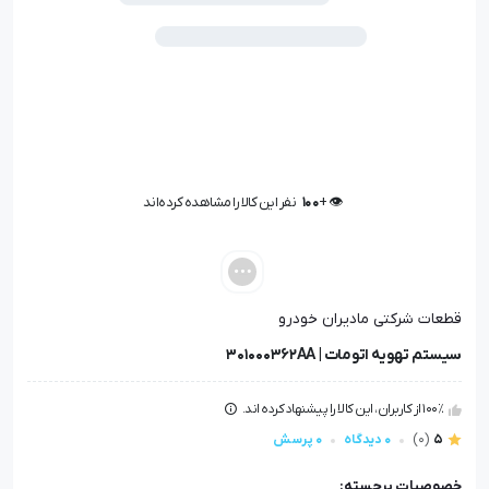
👁️ +
100
نفر این کالا را مشاهده کرده‌اند
👁️ +
100
نفر این کالا را مشاهده کرده‌اند
قطعات شرکتی مادیران خودرو
سیستم تهویه اتومات | 301000362AA
100٪ از کاربران، این کالا را پیشنهاد کرده اند.
5
(0)
0 دیدگاه
0 پرسش
خصوصیات برجسته: