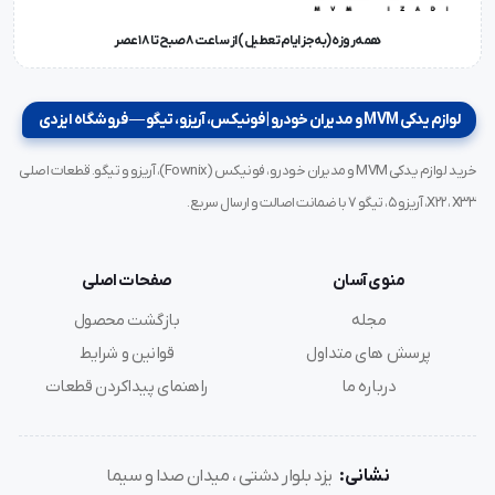
همه‌روزه (به‌جز ایام تعطیل) از ساعت ۸ صبح تا ۱۸ عصر
لوازم یدکی MVM و مدیران خودرو | فونیکس، آریزو، تیگو — فروشگاه ایزدی
خرید لوازم یدکی MVM و مدیران خودرو، فونیکس (Fownix)، آریزو و تیگو. قطعات اصلی
X22، X33، آریزو ۵، تیگو ۷ با ضمانت اصالت و ارسال سریع.
منوی آسان
صفحات اصلی
مجله
بازگشت محصول
پرسش های متداول
قوانین و شرایط
درباره ما
راهنمای پیداکردن قطعات
نشانی:
یزد بلوار دشتی ، میدان صدا و سیما