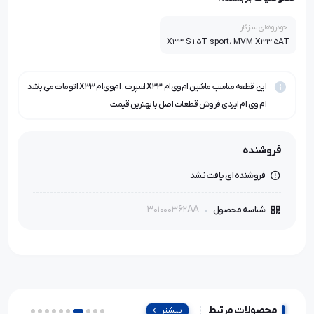
خودروهای سازگار:
X33 S 1.5T sport، MVM X33 5AT
این قطعه مناسب ماشین ام‌وی‌ام X33 اسپرت ، ام‌وی‌ام X33 اتومات می باشد
ام وی ام ایزدی فروش قطعات اصل با بهترین قیمت
فروشنده
فروشنده ای یافت نشد
301000362AA
شناسه محصول
محصولات مرتبط
بیشتر