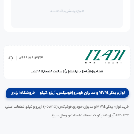
هیچ پرسشی یافت نشد
09991791324
همه‌روزه (به‌جز ایام تعطیل) از ساعت ۸ صبح تا ۱۸ عصر
لوازم یدکی MVM و مدیران خودرو | فونیکس، آریزو، تیگو — فروشگاه ایزدی
خرید لوازم یدکی MVM و مدیران خودرو، فونیکس (Fownix)، آریزو و تیگو. قطعات اصلی
X22، X33، آریزو ۵، تیگو ۷ با ضمانت اصالت و ارسال سریع.