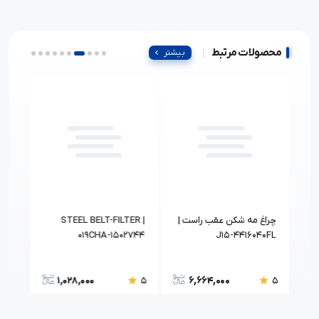
محصولات مرتبط
بیشتر
چراغ مه شکن عقب راست |
STEEL BELT-FILTER |
دیاق
-DY
019CHA-1502744
J15-4416040FL
1,028,000
6,664,000
5
5
5