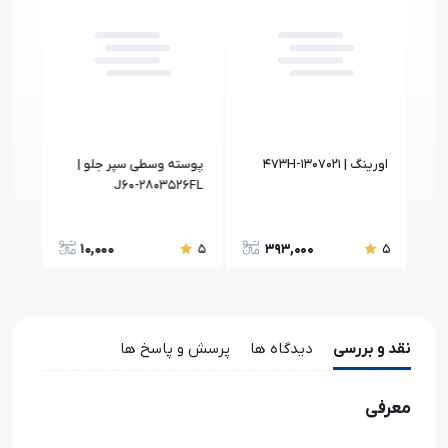
-
اورينگ | 473H-1307021
پوسته وسطی سپر جلو |
اورينگ | 
J60-2803526FL
10,000
393,000
5
5
5
نقد و بررسی
دیدگاه ها
پرسش و پاسخ ها
معرفی