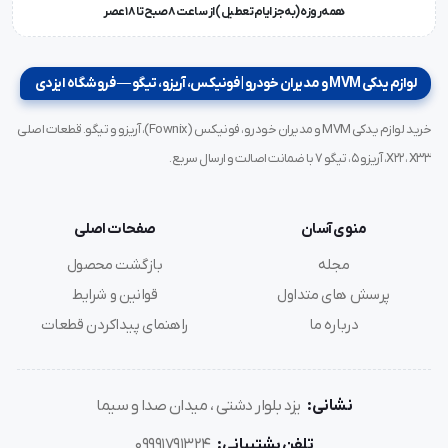
همه‌روزه (به‌جز ایام تعطیل) از ساعت ۸ صبح تا ۱۸ عصر
لوازم یدکی MVM و مدیران خودرو | فونیکس، آریزو، تیگو — فروشگاه ایزدی
خرید لوازم یدکی MVM و مدیران خودرو، فونیکس (Fownix)، آریزو و تیگو. قطعات اصلی
X22، X33، آریزو ۵، تیگو ۷ با ضمانت اصالت و ارسال سریع.
منوی آسان
صفحات اصلی
مجله
بازگشت محصول
پرسش های متداول
قوانین و شرایط
درباره ما
راهنمای پیداکردن قطعات
نشانی:
یزد بلوار دشتی ، میدان صدا و سیما
تلفن پشتیبانی:
09991791324