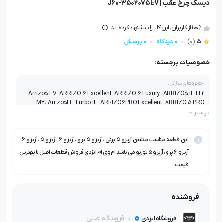
دیسک چرخ عقب | J60-3502075EV
100٪ از کاربران، این کالا را پیشنهاد کرده اند.
5
(0)
0 دیدگاه
0 پرسش
خصوصیات برجسته:
خودروهای سازگار:
Arrizo5 EV، ARRIZO 6 Excellent، ARRIZO 6 Luxury، ARRIZO5 IE FL2
MY، Arrizo5FL Turbo IE، ARRIZO6 PRO Excellent، ARRIZO 5 PRO
EXCELENT
بیشتر
این قطعه مناسب ماشین آریزو ۵ برقی ، آریزو ۵ پرو ، آریزو ۶ ، آریزو ۵ ، آریزو ۶ ،
آریزو ۶ پرو ، آریزو ۵ توربو می باشد ام وی ام ایزدی فروش قطعات اصل با بهترین
قیمت
فروشنده
فروشگاه اصلی
فروشگاه ایزدی