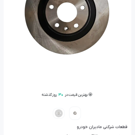
🤩 بهترین قیمت در
30
روز گذشته
📦 تنها
1
عدد در انبار باقی مانده
👁️ +
100
نفر این کالا را مشاهده کرده‌اند
🤩 بهترین قیمت در
30
روز گذشته
قطعات شرکتی مادیران خودرو