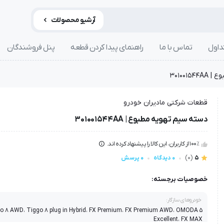
آرشیو محصولات
داول
تماس با ما
راهنمای پیدا کردن قطعه
پنل فروشندگان
301001
قطعات شرکتی مادیران خودرو
دسته سیم تهویه مطبوع | 301001544AA
100٪ از کاربران، این کالا را پیشنهاد کرده اند.
5
(0)
0 دیدگاه
0 پرسش
خصوصیات برجسته:
خودروهای سازگار:
o 8 AWD، Tiggo 8 plug in Hybrid، FX Premium، FX Premium AWD، OMODA 5
Excellent، FX MAX