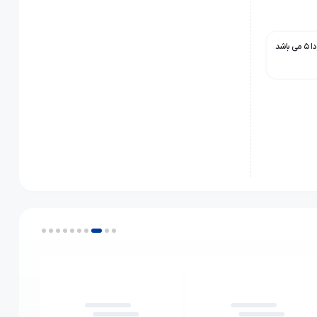
این قطعه مناسب ماشین فونیکس FX پریمیوم ، فونیکس FX مکس ، فونیکس اومودا ۵ می باشد