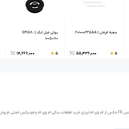
جعبه فرمان | 201000235AA
پولی میل لنگ | E4G18-
1005070
14,666,000
55,436,000
5
5
خرید دسته سیم تهویه مطبوع مناسب برای فونیکس FX پریمیوم و فونیکس FX مکس از ام وی ام ایزدی خرید قطعات یدکی ام وی ام و فونیکس اص