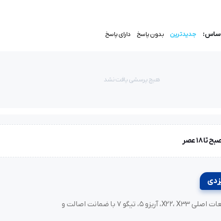
اساس:
جدیدترین
بدون پاسخ
دارای پاسخ
هیچ پرسشی یافت نشد
خرید لوازم یدکی MVM و مدیران خودرو، فونیکس (Fownix)، آریزو و تیگو. قطعات اصلی X22، X33، آریزو ۵، تیگو ۷ با ضمانت اصالت و