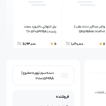
واشر صداگیر دنده عقب |
پنل انتهائي داشبورد سمت
زه چپ سقف |
QR519MHA-1701308
راننده | T11-5305431BA
5,193,000
1,060,000
5
5
5
دسته سیم تهویه مطبوع |
301001544AA
لی. فروش قطعات
فروشنده