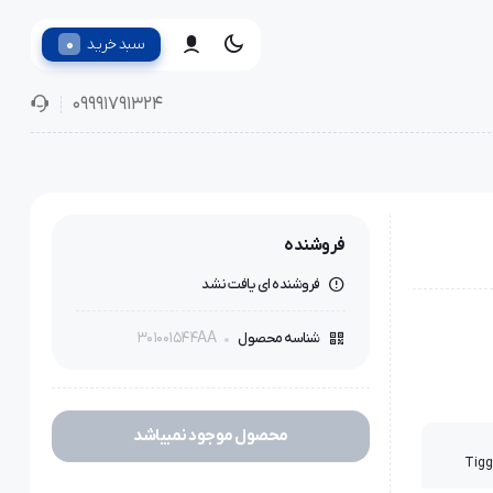
0
سبد خرید
09991791324
فروشنده
فروشنده ای یافت نشد
301001544AA
شناسه محصول
محصول موجود نمیباشد
Tigg