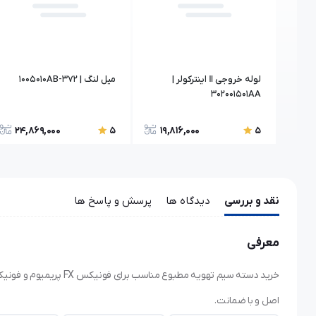
لوله خروجی Ⅱ اینترکولر |
میل لنگ | 372-1005010AB
302001501AA
24,869,000
19,816,000
52
5
5
نقد و بررسی
دیدگاه ها
پرسش و پاسخ ها
معرفی
اصل و با ضمانت.