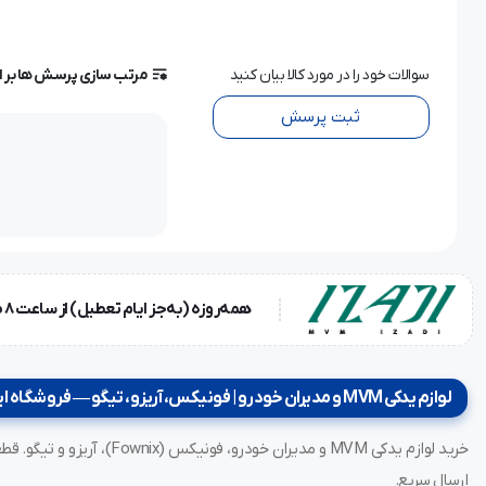
سوالات خود را در مورد کالا بیان کنید
مرتب سازی پرسش ها بر 
ثبت پرسش
همه‌روزه (به‌جز ایام تعطیل) از ساعت ۸ صبح تا ۱۸ عصر
لوازم یدکی MVM و مدیران خودرو | فونیکس، آریزو، تیگو — فروشگاه ایزدی
ارسال سریع.