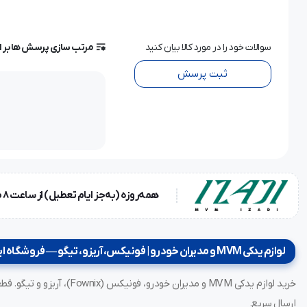
سوالات خود را در مورد کالا بیان کنید
مرتب سازی پرسش ها بر 
ثبت پرسش
همه‌روزه (به‌جز ایام تعطیل) از ساعت ۸ صبح تا ۱۸ عصر
لوازم یدکی MVM و مدیران خودرو | فونیکس، آریزو، تیگو — فروشگاه ایزدی
ارسال سریع.