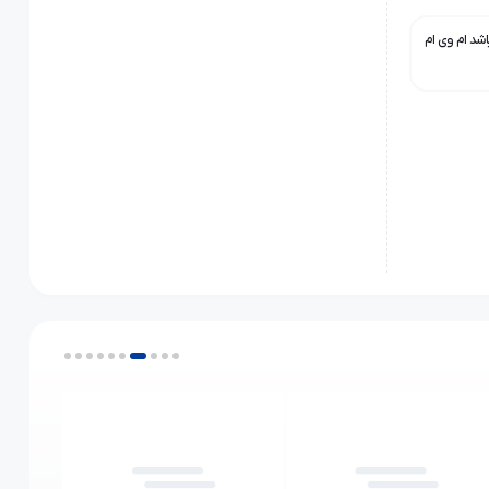
یکس تیگو ۷ پرو هیبرید می باشد ام وی ام