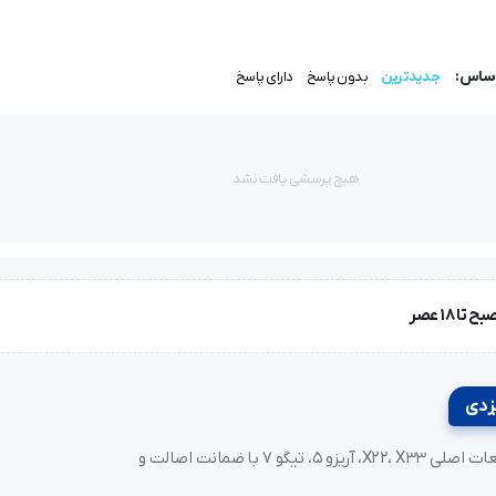
اساس:
جدیدترین
بدون پاسخ
دارای پاسخ
هیچ پرسشی یافت نشد
خرید لوازم یدکی MVM و مدیران خودرو، فونیکس (Fownix)، آریزو و تیگو. قطعات اصلی X22، X33، آریزو ۵، تیگو ۷ با ضمانت اصالت و