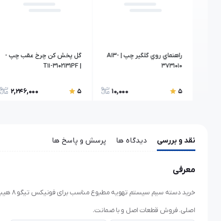
کمربند ایمنی عقب وسط | A21-
راهنماي روي گلگير چپ | A13-
گل پخش کن چرخ عقب چپ -
| T11-3102131PF
3731010
2,246,000
10,000
6,
5
5
نقد و بررسی
دیدگاه ها
پرسش و پاسخ ها
معرفی
اصلی. فروش قطعات اصل و با ضمانت.