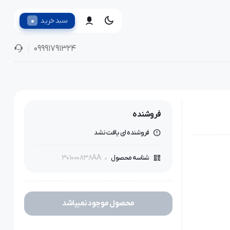
0
سبد خرید
09991791324
فروشنده
فروشنده ای یافت نشد
301000838AA
شناسه محصول
محصول موجود نمیباشد