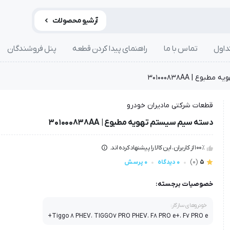
آرشیو محصولات
داول
تماس با ما
راهنمای پیدا کردن قطعه
پنل فروشندگان
ع | 301000838AA
قطعات شرکتی مادیران خودرو
دسته سيم سیستم تهویه مطبوع | 301000838AA
100٪ از کاربران، این کالا را پیشنهاد کرده اند.
5
(0)
0 دیدگاه
0 پرسش
خصوصیات برجسته:
خودروهای سازگار:
Tiggo 8 PHEV، TIGGO7 PRO PHEV، F8 PRO e+، F7 PRO e+