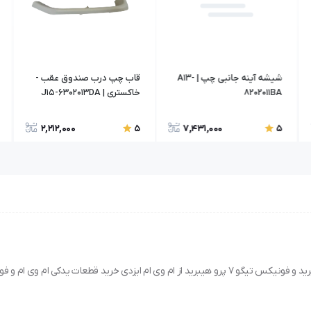
شيشه آينه جانبی چپ | A13-
قاب چپ درب صندوق عقب -
8202011BA
خاکستری | J15-6302013DA
2,212,000
7,431,000
5
5
خرید دسته سيم سیستم تهویه مطبوع مناسب برای فونیکس تیگو ۸ هیبرید و فونیکس تیگو ۷ پرو هیبرید از ام وی ام ایزدی خرید قطعات یدکی ام 