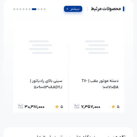
محصولات مرتبط
بیشتر
دسته موتور عقب | T11-
سینی بالای رادیاتور |
1240
509001130AADYJ
1001710BA
30,381,000
7,357,000
5
5
5