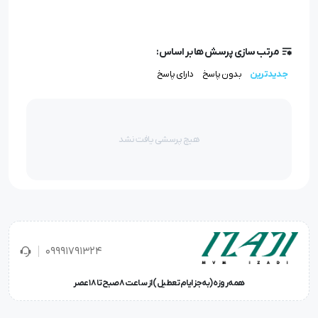
مرتب سازی پرسش ها بر اساس:
جدیدترین
بدون پاسخ
دارای پاسخ
هیچ پرسشی یافت نشد
09991791324
همه‌روزه (به‌جز ایام تعطیل) از ساعت ۸ صبح تا ۱۸ عصر