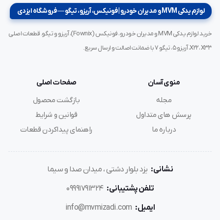
لوازم یدکی MVM و مدیران خودرو | فونیکس، آریزو، تیگو — فروشگاه ایزدی
خرید لوازم یدکی MVM و مدیران خودرو، فونیکس (Fownix)، آریزو و تیگو. قطعات اصلی
X22، X33، آریزو ۵، تیگو ۷ با ضمانت اصالت و ارسال سریع.
منوی آسان
صفحات اصلی
مجله
بازگشت محصول
پرسش های متداول
قوانین و شرایط
درباره ما
راهنمای پیداکردن قطعات
نشانی:
یزد بلوار دشتی ، میدان صدا و سیما
تلفن پشتیبانی:
09991791324
ایمیل:
info@mvmizadi.com