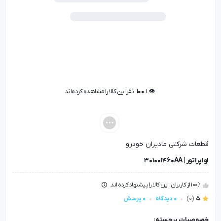
👁️ +
100
نفر این کالا را مشاهده کرده‌اند
👁️ +
100
نفر این کالا را مشاهده کرده‌اند
قطعات شرکتی مادیران خودرو
اواپراتور | 301001460AA
100٪ از کاربران، این کالا را پیشنهاد کرده اند.
5
(0)
0 دیدگاه
0 پرسش
خصوصیات برجسته: