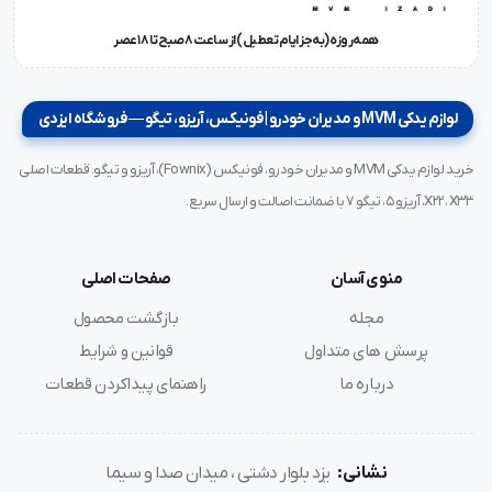
همه‌روزه (به‌جز ایام تعطیل) از ساعت ۸ صبح تا ۱۸ عصر
لوازم یدکی MVM و مدیران خودرو | فونیکس، آریزو، تیگو — فروشگاه ایزدی
خرید لوازم یدکی MVM و مدیران خودرو، فونیکس (Fownix)، آریزو و تیگو. قطعات اصلی
X22، X33، آریزو ۵، تیگو ۷ با ضمانت اصالت و ارسال سریع.
منوی آسان
صفحات اصلی
مجله
بازگشت محصول
پرسش های متداول
قوانین و شرایط
درباره ما
راهنمای پیداکردن قطعات
نشانی:
یزد بلوار دشتی ، میدان صدا و سیما