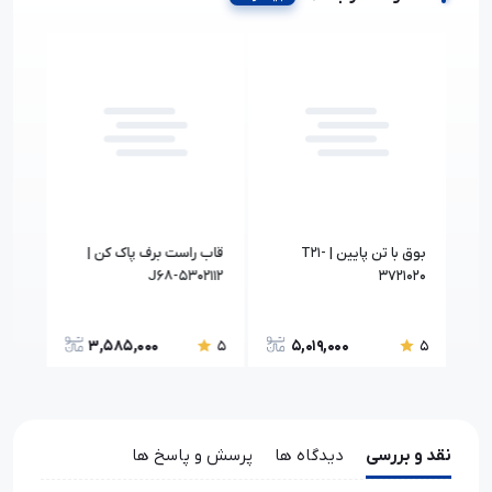
اط
بوق با تن پايين | T21-
قاب راست برف پاک کن |
0BA
J68-5302112
3721020
3,585,000
5,019,000
5
5
5
نقد و بررسی
دیدگاه ها
پرسش و پاسخ ها