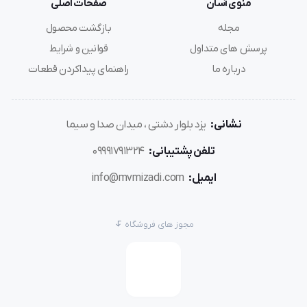
منوی آسان
صفحات اصلی
مجله
بازگشت محصول
پرسش های متداول
قوانین و شرایط
درباره ما
راهنمای پیداکردن قطعات
نشانی:
یزد بلوار دشتی ، میدان صدا و سیما
تلفن پشتیبانی:
09991791324
ایمیل:
info@mvmizadi.com
مجوز های فروشگاه