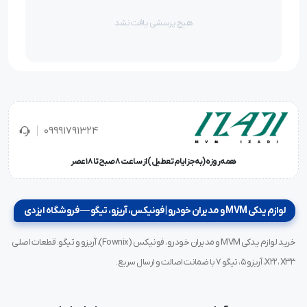
هیچ پرسشی یافت نشد
09991791324
همه‌روزه (به‌جز ایام تعطیل) از ساعت ۸ صبح تا ۱۸ عصر
لوازم یدکی MVM و مدیران خودرو | فونیکس، آریزو، تیگو — فروشگاه ایزدی
خرید لوازم یدکی MVM و مدیران خودرو، فونیکس (Fownix)، آریزو و تیگو. قطعات اصلی
X22، X33، آریزو ۵، تیگو ۷ با ضمانت اصالت و ارسال سریع.