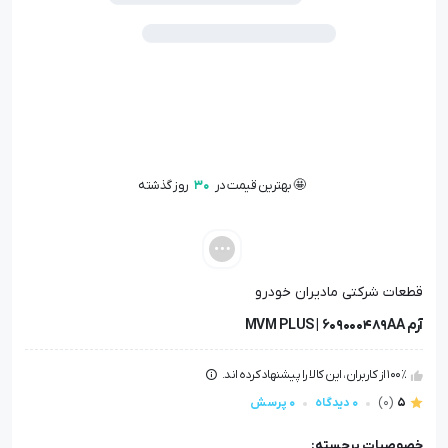
🤩 بهترین قیمت در
30
روز گذشته
📦 تنها
1
عدد در انبار باقی مانده
👁️ +
100
نفر این کالا را مشاهده کرده‌اند
🤩 بهترین قیمت در
30
روز گذشته
قطعات شرکتی مادیران خودرو
آرم MVM PLUS | 609000489AA
100٪ از کاربران، این کالا را پیشنهاد کرده اند.
5
(0)
0 دیدگاه
0 پرسش
خصوصیات برجسته: