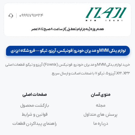
09991791324
همه‌روزه (به‌جز ایام تعطیل) از ساعت ۸ صبح تا ۱۸ عصر
لوازم یدکی MVM و مدیران خودرو | فونیکس، آریزو، تیگو — فروشگاه ایزدی
خرید لوازم یدکی MVM و مدیران خودرو، فونیکس (Fownix)، آریزو و تیگو. قطعات اصلی
X22، X33، آریزو ۵، تیگو ۷ با ضمانت اصالت و ارسال سریع.
منوی آسان
صفحات اصلی
مجله
بازگشت محصول
پرسش های متداول
قوانین و شرایط
درباره ما
راهنمای پیداکردن قطعات