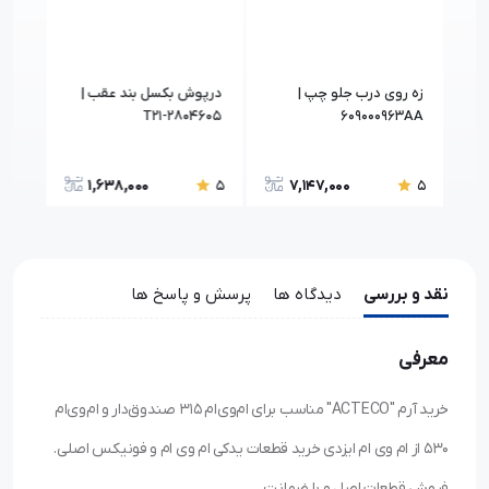
|
زه روی درب جلو چپ |
درپوش بکسل بند عقب |
زه پ
609000963AA
T21-2804605
صندوق | 
1,638,000
7,147,000
5
5
5
نقد و بررسی
دیدگاه ها
پرسش و پاسخ ها
معرفی
خرید آرم "ACTECO" مناسب برای ام‌وی‌ام ۳۱۵ صندوق‌دار و ام‌وی‌ام
۵۳۰ از ام وی ام ایزدی خرید قطعات یدکی ام وی ام و فونیکس اصلی.
فروش قطعات اصل و با ضمانت.