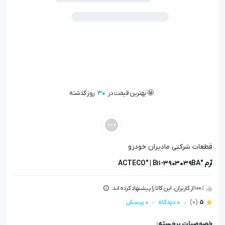
🤩 بهترین قیمت در
30
روز گذشته
📦 تنها
1
عدد در انبار باقی مانده
👁️ +
100
نفر این کالا را مشاهده کرده‌اند
🤩 بهترین قیمت در
30
روز گذشته
قطعات شرکتی مادیران خودرو
آرم "ACTECO" | B11-3903039BA
100٪ از کاربران، این کالا را پیشنهاد کرده اند.
5
(0)
0 دیدگاه
0 پرسش
خصوصیات برجسته: