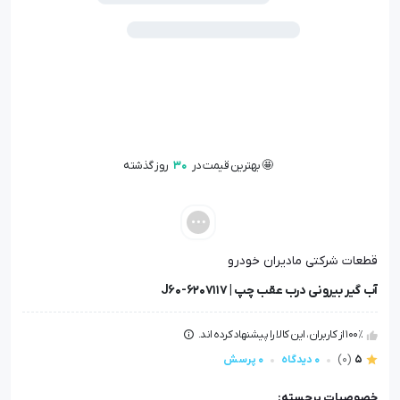
🤩 بهترین قیمت در
30
روز گذشته
📦 تنها
1
عدد در انبار باقی مانده
👁️ +
100
نفر این کالا را مشاهده کرده‌اند
🤩 بهترین قیمت در
30
روز گذشته
قطعات شرکتی مادیران خودرو
آب گیر بیرونی درب عقب چپ | J60-6207117
100٪ از کاربران، این کالا را پیشنهاد کرده اند.
5
(0)
0 دیدگاه
0 پرسش
خصوصیات برجسته: