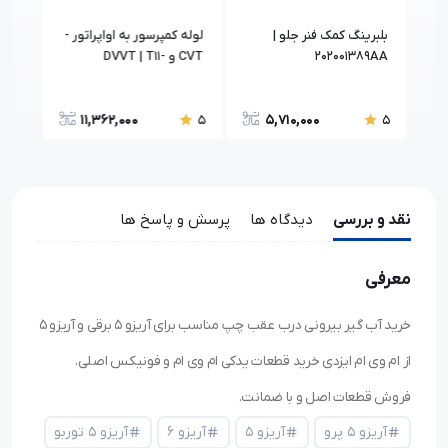
بلبرينگ کمک فنر جلو |
لوله کمپرسور به اواپراتور -
رادیو و
202001389AA
CVT و DVVT | T11-
8108010BT
11,362,000
5,710,000
5
5
5
نقد و بررسی
دیدگاه ها
پرسش و پاسخ ها
معرفی
خرید آب گیر بیرونی درب عقب چپ مناسب برای آریزو ۵ برقی و آریزو ۵
از ام وی ام ایزدی خرید قطعات یدکی ام وی ام و فونیکس اصلی.
فروش قطعات اصل و با ضمانت.
آریزو ۵ پرو
آریزو ۵
آریزو ۶
آریزو ۵ توربو