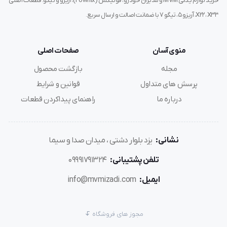
خرید لوازم یدکی MVM و مدیران خودرو، فونیکس (Fownix)، آریزو و تیگو. قطعات اصلی
X22، X33، آریزو ۵، تیگو ۷ با ضمانت اصالت و ارسال سریع.
منوی آسان
صفحات اصلی
مجله
بازگشت محصول
پرسش های متداول
قوانین و شرایط
درباره ما
راهنمای پیداکردن قطعات
نشانی:
یزد بلوار دشتی ، میدان صدا و سیما
تلفن پشتیبانی:
09991791324
ایمیل:
info@mvmizadi.com
مجوز های فروشگاه