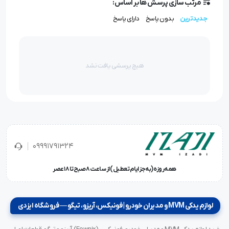
مرتب سازی پرسش ها بر اساس:
جدیدترین
بدون پاسخ
دارای پاسخ
هیچ پرسشی یافت نشد
09991791324
همه‌روزه (به‌جز ایام تعطیل) از ساعت ۸ صبح تا ۱۸ عصر
لوازم یدکی MVM و مدیران خودرو | فونیکس، آریزو، تیگو — فروشگاه ایزدی