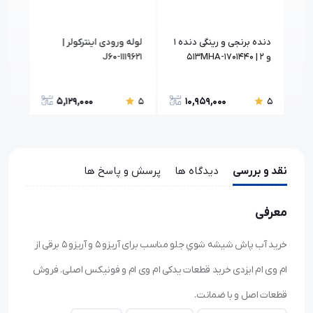
دنده برنجی و رینگی دنده 1
لوله ورودی اینترکولر |
و 2 | 513MHA-1701440
J60-1119621
-DY
5,129,000
10,959,000
5
5
5
نقد و بررسی
دیدگاه ها
پرسش و پاسخ ها
معرفی
خرید آب پاش شيشه شوي جلو مناسب برای آریزو ۵ و آریزو ۵ برقی از
ام وی ام ایزدی خرید قطعات یدکی ام وی ام و فونیکس اصلی. فروش
قطعات اصل و با ضمانت.