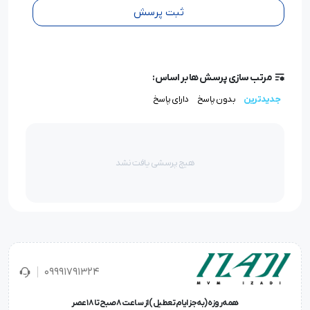
ثبت پرسش
مرتب سازی پرسش ها بر اساس:
جدیدترین
بدون پاسخ
دارای پاسخ
هیچ پرسشی یافت نشد
09991791324
همه‌روزه (به‌جز ایام تعطیل) از ساعت ۸ صبح تا ۱۸ عصر