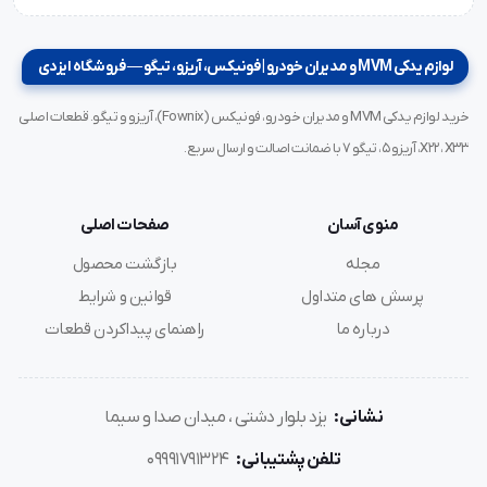
لوازم یدکی MVM و مدیران خودرو | فونیکس، آریزو، تیگو — فروشگاه ایزدی
خرید لوازم یدکی MVM و مدیران خودرو، فونیکس (Fownix)، آریزو و تیگو. قطعات اصلی
X22، X33، آریزو ۵، تیگو ۷ با ضمانت اصالت و ارسال سریع.
منوی آسان
صفحات اصلی
مجله
بازگشت محصول
پرسش های متداول
قوانین و شرایط
درباره ما
راهنمای پیداکردن قطعات
نشانی:
یزد بلوار دشتی ، میدان صدا و سیما
تلفن پشتیبانی:
09991791324