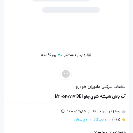
🤩 بهترین قیمت در
30
روز گذشته
📦 تنها
1
عدد در انبار باقی مانده
👁️ +
100
نفر این کالا را مشاهده کرده‌اند
🤩 بهترین قیمت در
30
روز گذشته
قطعات شرکتی مادیران خودرو
آب پاش شيشه شوي جلو | M11-5207171BB
100٪ از کاربران، این کالا را پیشنهاد کرده اند.
5
(0)
0 دیدگاه
0 پرسش
خصوصیات برجسته: