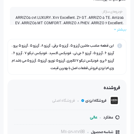
خودروهای سازگار:
ARRIZO5 cvt LUXURY، X77 Excellent، Z6 GT، ARRIZO 5 TE، Arrizo5
EV، ARRIZO5 MT COMFORT، ARRIZO 8 PHEV، ARRIZO 6 Excellent،
Arrizo 8 Excellent، TIGGO7 DCT Excellent، ARRIZO5 IE FL2 MY،
بیشتر
ARRIZO 6 Luxury، Arrizo5FL Turbo IE، Arrizo 6 GT Excellent،
ARRIZO5 cvt EXCELLENT، TIGGO7 DCT Luxury،
ARRIZO6 PRO Excellent، EXEED-T1C، ARRIZO 5 PRO EXCELENT، Z8
این قطعه مناسب ماشین آریزو ۵ ، آریزو ۵ برقی ، آریزو ۸ ، آریزو ۵ ، آریزو ۵ پرو ،
GI
آریزو ۶ ، آریزو ۵ ، آریزو ۶ جی‌تی ، فونیکس اکسید ، فونیکس تیگو ۷ ، آریزو ۶ ،
آریزو ۶ پرو ، فونیکس تیگو ۷ لاکچری ، آریزو ۵ توربو ، آریزو ۵ ، آریزو ۵ می باشد ام
وی ام ایزدی فروش قطعات اصل با بهترین قیمت
فروشنده
فروشگاه اصلی
فروشگاه ایزدی
عالی
عملکرد
M11-5207171BB
شناسه محصول