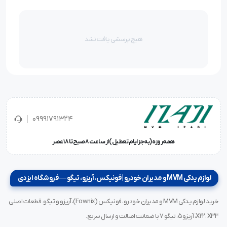
هیچ پرسشی یافت نشد
09991791324
همه‌روزه (به‌جز ایام تعطیل) از ساعت ۸ صبح تا ۱۸ عصر
لوازم یدکی MVM و مدیران خودرو | فونیکس، آریزو، تیگو — فروشگاه ایزدی
خرید لوازم یدکی MVM و مدیران خودرو، فونیکس (Fownix)، آریزو و تیگو. قطعات اصلی
X22، X33، آریزو ۵، تیگو ۷ با ضمانت اصالت و ارسال سریع.