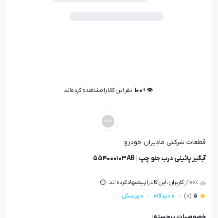
👁️ +
100
نفر این کالا را مشاهده کرده‌اند
👁️ +
100
نفر این کالا را مشاهده کرده‌اند
قطعات شرکتی مادیران خودرو
آبگیر پائینی درب جلو چپ | 554000103AB
100٪ از کاربران، این کالا را پیشنهاد کرده اند.
5
(0)
0 دیدگاه
0 پرسش
خصوصیات برجسته: