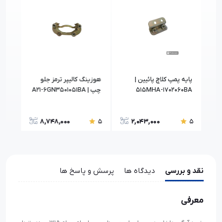
پایه پمپ کلاچ پائیین |
هوزینگ کالیپر ترمز جلو
515MHA-1702060BA
چپ | A21-6GN3501051BA
50V
8,748,000
2,043,000
5
5
5
نقد و بررسی
دیدگاه ها
پرسش و پاسخ ها
معرفی