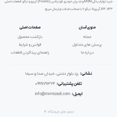
خرید لوازم یدکی MVM و مدیران خودرو، فونیکس (Fownix)، آریزو و تیگو. قطعات اصلی
X22، X33، آریزو ۵، تیگو ۷ با ضمانت اصالت و ارسال سریع.
منوی آسان
صفحات اصلی
مجله
بازگشت محصول
پرسش های متداول
قوانین و شرایط
درباره ما
راهنمای پیداکردن قطعات
نشانی:
یزد بلوار دشتی ، میدان صدا و سیما
تلفن پشتیبانی:
09991791324
ایمیل:
info@mvmizadi.com
مجوز های فروشگاه