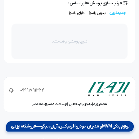
مرتب سازی پرسش ها بر اساس:
جدیدترین
بدون پاسخ
دارای پاسخ
هیچ پرسشی یافت نشد
09991791324
همه‌روزه (به‌جز ایام تعطیل) از ساعت ۸ صبح تا ۱۸ عصر
لوازم یدکی MVM و مدیران خودرو | فونیکس، آریزو، تیگو — فروشگاه ایزدی