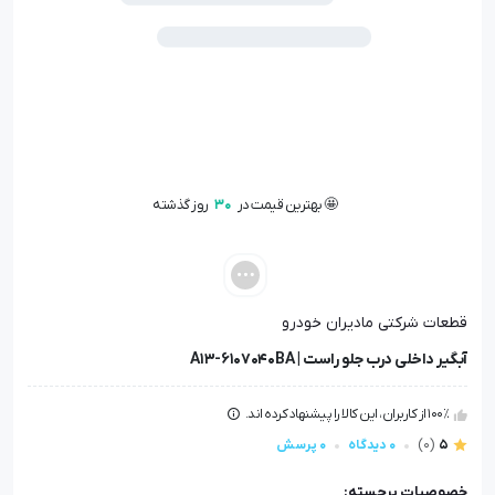
🤩 بهترین قیمت در
30
روز گذشته
📦 تنها
1
عدد در انبار باقی مانده
👁️ +
100
نفر این کالا را مشاهده کرده‌اند
🤩 بهترین قیمت در
30
روز گذشته
قطعات شرکتی مادیران خودرو
آبگیر داخلی درب جلو راست | A13-6107040BA
100٪ از کاربران، این کالا را پیشنهاد کرده اند.
5
(0)
0 دیدگاه
0 پرسش
خصوصیات برجسته: