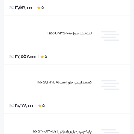
3,519,000
5
لنت ترمز جلو | T15-6GN3501080
27,557,000
5
کمربند ایمنی جلو راست | T15-5811020BA
20,178,000
5
پایه چپ رام زیر رادیاتور | T15-5300830-DY