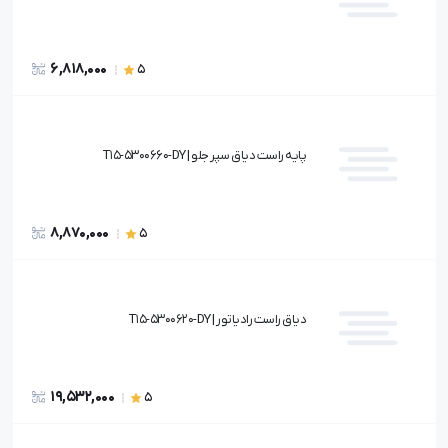
6,818,000
5
پایه راست دیاق سپر جلو | T15-5300660-DY
8,870,000
5
دیاق راست رادیاتور | T15-5300620-DY
19,532,000
5