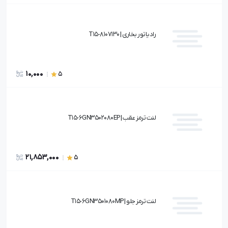
رادیاتور بخاری | T15-8107130
10,000
5
لنت ترمز عقب | T15-6GN3502080EP
21,853,000
5
لنت ترمز جلو | T15-6GN3501080MP