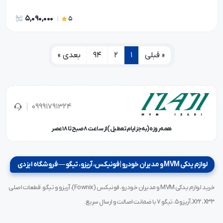
5,090,000
5
« قبلی
1
2
94
بعدی »
09991791324
همه‌روزه (به‌جز ایام تعطیل) از ساعت ۸ صبح تا ۱۸ عصر
لوازم یدکی MVM و مدیران خودرو | فونیکس، آریزو، تیگو — فروشگاه ایزدی
خرید لوازم یدکی MVM و مدیران خودرو، فونیکس (Fownix)، آریزو و تیگو. قطعات اصلی
X22، X33، آریزو ۵، تیگو ۷ با ضمانت اصالت و ارسال سریع.