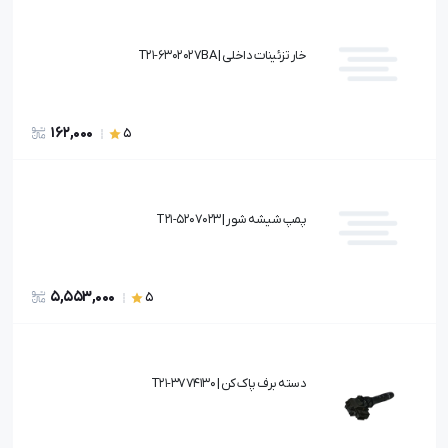
خار تزئینات داخلی | T21-6302027BA
162,000
5
پمپ شیشه شور | T21-5207023
5,553,000
5
دسته برف پاک کن | T21-3774130