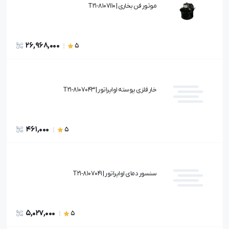
موتور فن بخاری | T21-8107110
26,968,000
5
خار فلزی پوسته اواپراتور | T21-8107043
461,000
5
سنسور دمای اواپراتور | T21-8107041
5,027,000
5