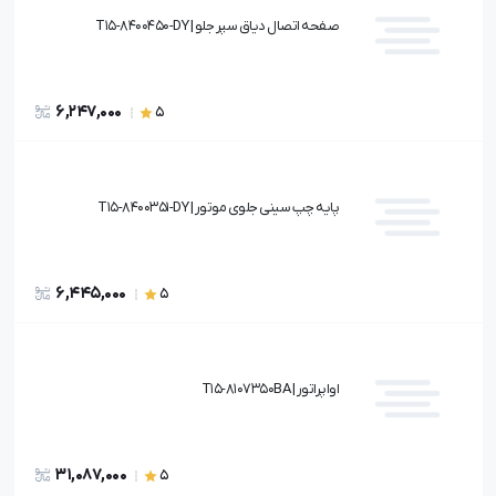
صفحه اتصال دیاق سپر جلو | T15-8400450-DY
6,247,000
5
پایه چپ سینی جلوی موتور | T15-8400351-DY
6,445,000
5
اواپراتور | T15-8107350BA
31,087,000
5