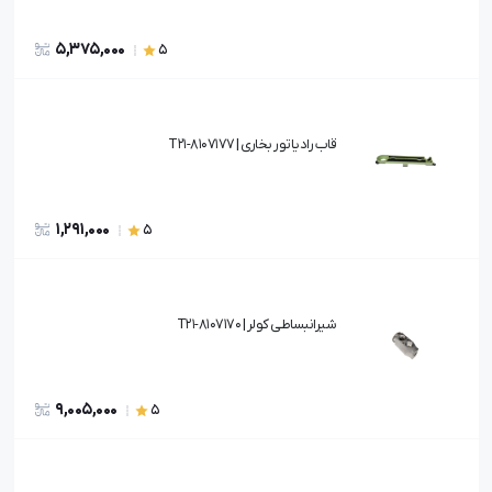
5,375,000
5
قاب رادیاتور بخاری | T21-8107177
1,291,000
5
شیرانبساطی کولر | T21-8107170
9,005,000
5