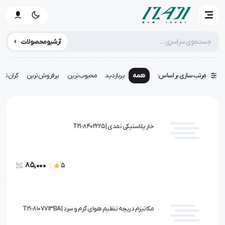
آرشیو محصولات
مرتب سازی بر اساس:
همه
پربازدید
محبوب‌ترین
پرفروش‌ترین
گران‌تری
خار پلاستیکی نمدی | T21-8402225
85,000
5
مکانیزم دریچه تنظیم هوای گرم و سرد | T21-8107713BA