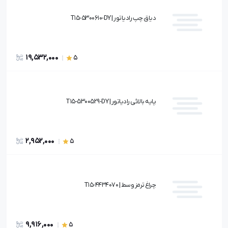
دیاق چپ رادیاتور | T15-5300610-DY
19,532,000
5
پایه بالائی رادیاتور | T15-5300529-DY
2,952,000
5
چراغ ترمز وسط | T15-4434070
9,916,000
5