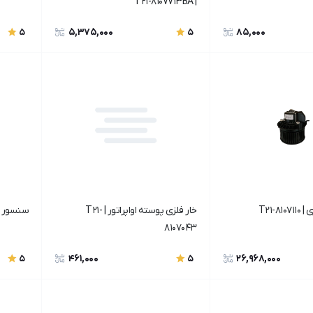
| T21-8107713BA
5,375,000
85,000
5
5
T21-8
خار فلزی پوسته اواپراتور | T21-
سنسور دمای ا
8107043
461,000
26,968,000
5
5