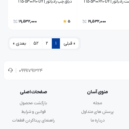
اتور | T15-5300620-DY
دیاق چپ رادیاتور | T15-5300610-DY
19,532,000
19,532,000
5
« قبلی
1
2
52
بعدی »
09991791324
منوی آسان
صفحات اصلی
مجله
بازگشت محصول
پرسش های متداول
قوانین و شرایط
درباره ما
راهنمای پیداکردن قطعات