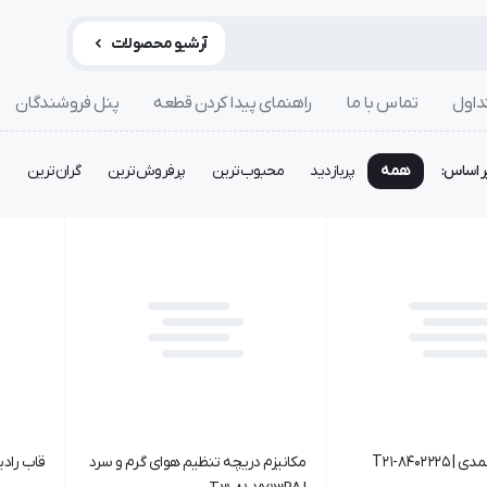
آرشیو محصولات
داول
تماس با ما
راهنمای پیدا کردن قطعه
پنل فروشندگان
ر اساس:
همه
پربازدید
محبوب‌ترین
پرفروش‌ترین
گران‌ترین
ا
T21-84022
مکانیزم دریچه تنظیم هوای گرم و سرد
قاب رادیاتور 