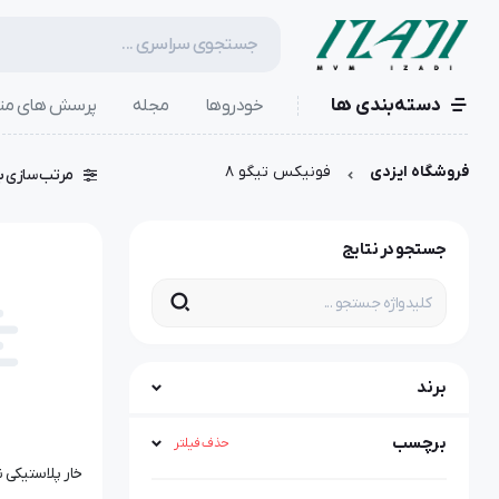
دسته‌بندی ها
خودروها
مجله
پرسش های مت
فروشگاه ایزدی
فونیکس تیگو ۸
مرتب سازی ب
جستجو در نتایج
برند
برچسب
حذف فیلتر
خار پلاستیکی نمدی | 25