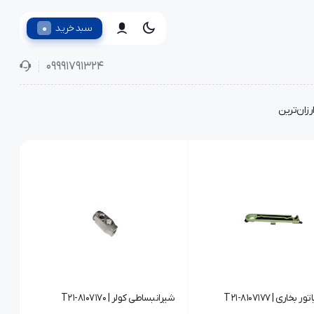
0
سبد خرید
09991791324
رزان‌ترین
بخاری | T21-8107177
شیرانبساطی کولر | T21-8107170