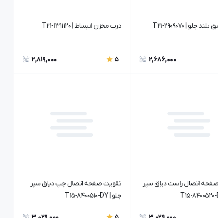
 جلو | T21-2909070
درب مخزن انبساط | T21-1311120
2,819,000
2,686,000
5
فحه اتصال راست دیاق سپر
تقویت صفحه اتصال چپ دیاق سپر
جلو | T15-8400510-DY
3,029,000
3,029,000
5