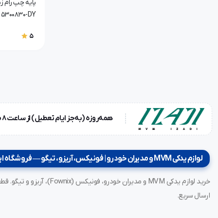
5300830-DY
5
همه‌روزه (به‌جز ایام تعطیل) از ساعت ۸ صبح تا ۱۸ عصر
لوازم یدکی MVM و مدیران خودرو | فونیکس، آریزو، تیگو — فروشگاه ایزدی
ارسال سریع.