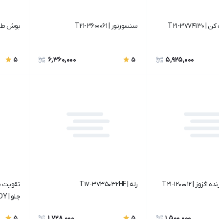
T21-3774
سنسورنور | T21-3600061
بوش طبق بلند
6,360,000
5,925,000
5
5
ز | T21-1200012
رله | T17-3735032HF
تقویت ص
جلو | T15-8400520-DY
1,728,000
1,500,000
5
5