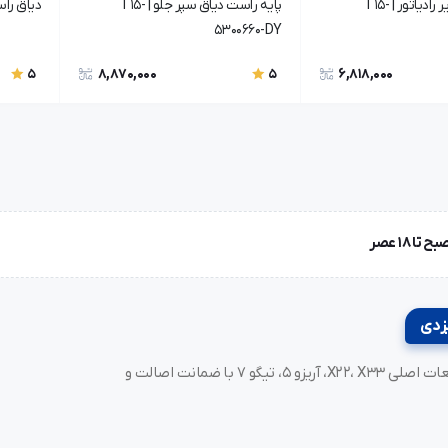
پایه چپ رام زیر رادیاتور | T15-
پایه راست دیاق سپر جلو | T15-
دیاق راست رادی
5300660-DY
8,870,000
6,818,000
5
5
خرید لوازم یدکی MVM و مدیران خودرو، فونیکس (Fownix)، آریزو و تیگو. قطعات اصلی X22، X33، آریزو ۵، تیگو ۷ با ضمانت اصالت و