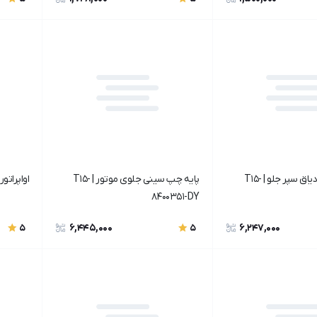
صفحه اتصال دیاق سپر جلو | T15-
پایه چپ سینی جلوی موتور | T15-
اواپراتور | -8107350BA
8400351-DY
6,445,000
6,247,000
5
5