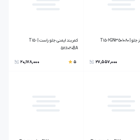
T15-6GN350108
کمربند ایمنی جلو راست | T15-
5811020BA
20,178,000
27,557,000
5