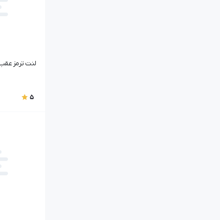
لنت ترمز عقب | -6GN3502080EP
5