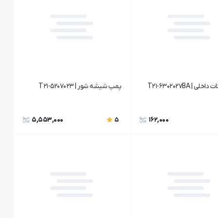
خلی | T21-6302027BA
پمپ شیشه شور | T21-5207023
5,553,000
162,000
5