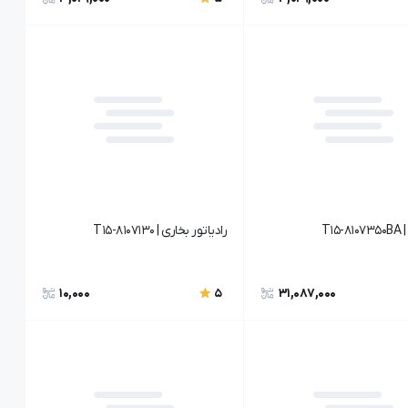
T15
رادیاتور بخاری | T15-8107130
10,000
31,087,000
5