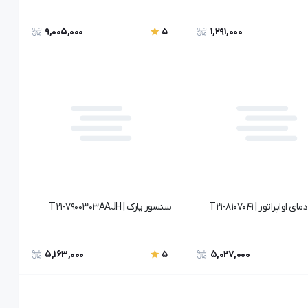
9,005,000
1,291,000
5
واپراتور | T21-8107041
سنسور پارک | T21-7900303AAJH
5,163,000
5,027,000
5