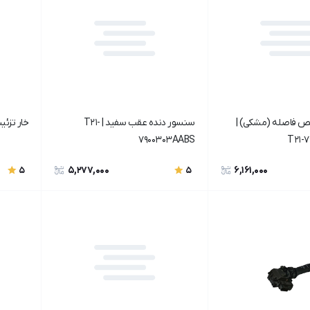
 فاصله (مشکی) |
سنسور دنده عقب سفید | T21-
خار تزئینات دا
7900303AABS
T21-
5,277,000
6,161,000
5
5