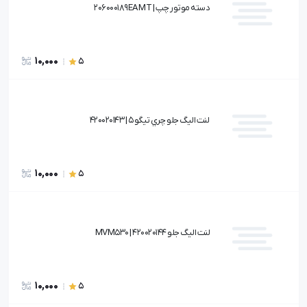
دسته موتور چپ | 206000189EA MT
10,000
5
لنت اليگ جلو چري تيگو 5 | 420020143
10,000
5
لنت اليگ جلو MVM530 | 420020144
10,000
5