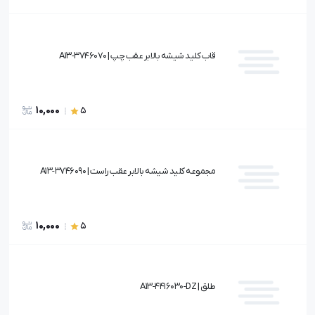
قاب كليد شيشه بالابر عقب چپ | A13-3746070
10,000
5
مجموعه كليد شيشه بالابر عقب راست | A13-3746090
10,000
5
طلق | A13-4416030-DZ