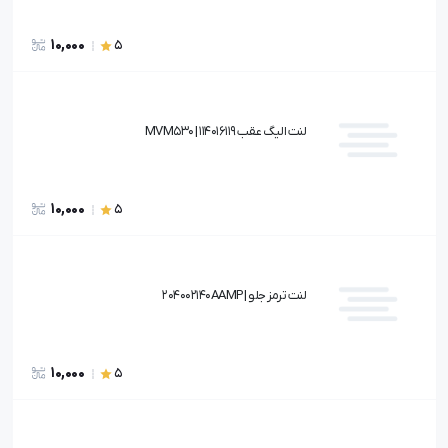
10,000
5
لنت اليگ عقب MVM530 | 114016119
10,000
5
لنت ترمز جلو | 204002140AAMP
10,000
5