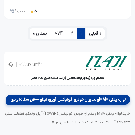
10,000
5
« قبلی
1
2
874
بعدی »
09991791324
همه‌روزه (به‌جز ایام تعطیل) از ساعت ۸ صبح تا ۱۸ عصر
لوازم یدکی MVM و مدیران خودرو | فونیکس، آریزو، تیگو — فروشگاه ایزدی
خرید لوازم یدکی MVM و مدیران خودرو، فونیکس (Fownix)، آریزو و تیگو. قطعات اصلی
X22، X33، آریزو ۵، تیگو ۷ با ضمانت اصالت و ارسال سریع.