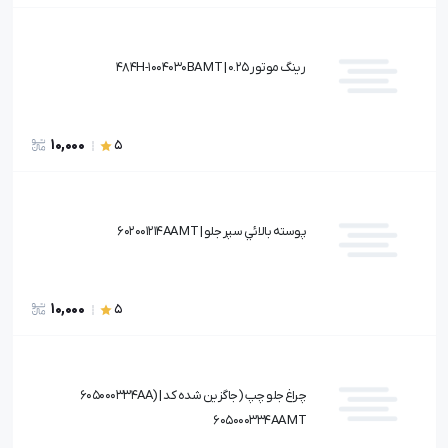
رينگ موتور 0.25 | 484H-1004030BA MT
10,000
5
پوسته بالائي سپر جلو | 602001214AA MT
10,000
5
چراغ جلو چپ (جاگزين شده كد 605000334AA) |
605000334AA MT