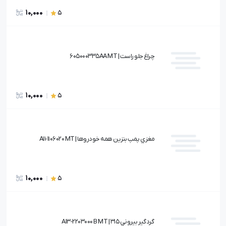
10,000
5
چراغ جلو راست | 605000335AA MT
10,000
5
مغزي پمپ بنزين همه خودروها | A11-1106020 MT
10,000
5
گردگير بيروني 315 | A13-2203000 B MT